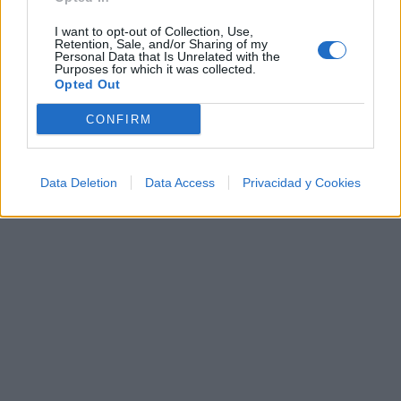
¿Apoyar a Carlos Sadness?
I want to opt-out of Collection, Use,
Retention, Sale, and/or Sharing of my
Personal Data that Is Unrelated with the
37
0
Purposes for which it was collected.
Opted Out
CONFIRM
Ranking de Carlos Sadness
TOP Música
Data Deletion
Data Access
Privacidad y Cookies