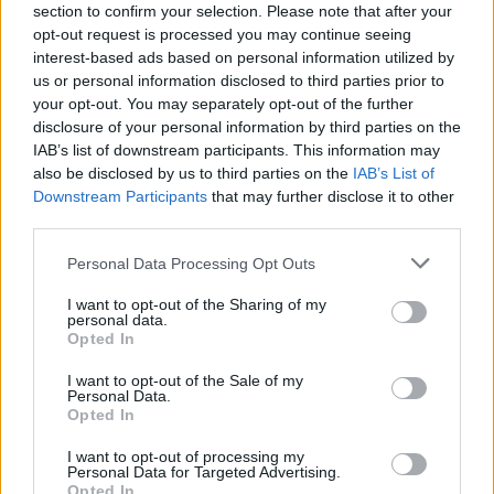
section to confirm your selection. Please note that after your
opt-out request is processed you may continue seeing
Ver todas sus letras por orden alfabético
interest-based ads based on personal information utilized by
us or personal information disclosed to third parties prior to
your opt-out. You may separately opt-out of the further
+ Carlos Sadness
disclosure of your personal information by third parties on the
Discografía
Biografía
Ranking
Fotos
Foro
IAB’s list of downstream participants. This information may
also be disclosed by us to third parties on the
IAB’s List of
Añadir Letra
Downstream Participants
that may further disclose it to other
third parties.
Personal Data Processing Opt Outs
Biografía de Carlos Sadness
Carlos Sadness: Un Sendero De Luz y Melodía
I want to opt-out of the Sharing of my
personal data.
Opted In
I want to opt-out of the Sale of my
Ranking de Carlos Sadness
Personal Data.
Opted In
Carlos Sadness
no está entre los 500 artistas más
I want to opt-out of processing my
apoyados y visitados de esta semana, su mejor
Personal Data for Targeted Advertising.
Opted In
puesto ha sido el
354º
en agosto de 2016.