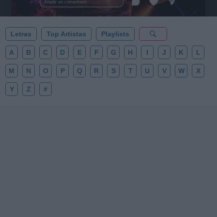
Añadir un comentario ...
✨⭐
Letras
Top Artistas
Playlists
A
B
C
D
E
F
G
H
I
J
K
L
M
N
O
P
Q
R
S
T
U
V
W
X
Y
Z
#