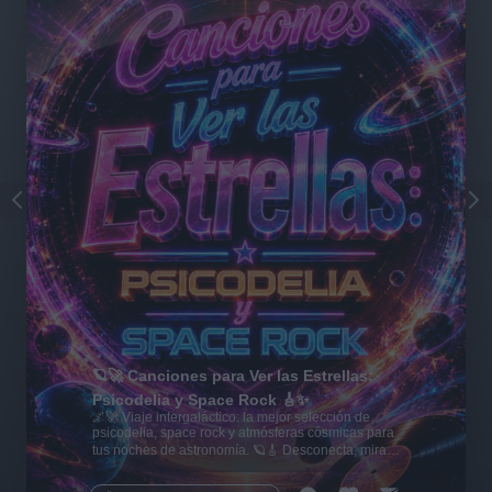
🪐🚀 Canciones para Ver las Estrellas:
Psicodelia y Space Rock 🎸✨
🌌🚀 Viaje intergaláctico: la mejor selección de
psicodelia, space rock y atmósferas cósmicas para
tus noches de astronomía. 🪐🎸 Desconecta, mira
al firmamento y siente la gravedad cero. 💾 ¡Guarda
esta colección para tu próxima noche estrellada!