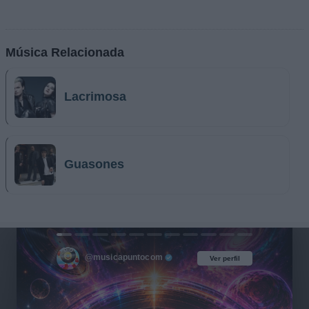
Música Relacionada
Lacrimosa
Guasones
@musicapuntocom
Ver perfil
Ver perfil