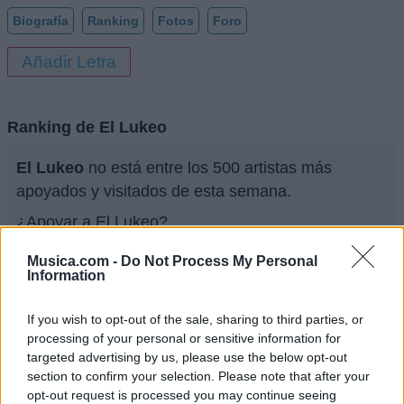
Biografía
Ranking
Fotos
Foro
Añadir Letra
Ranking de El Lukeo
El Lukeo
no está entre los 500 artistas más
apoyados y visitados de esta semana.
¿Apoyar a El Lukeo?
0
0
Musica.com -
Do Not Process My Personal
Information
Ranking de El Lukeo
TOP Música
If you wish to opt-out of the sale, sharing to third parties, or
processing of your personal or sensitive information for
targeted advertising by us, please use the below opt-out
section to confirm your selection. Please note that after your
opt-out request is processed you may continue seeing