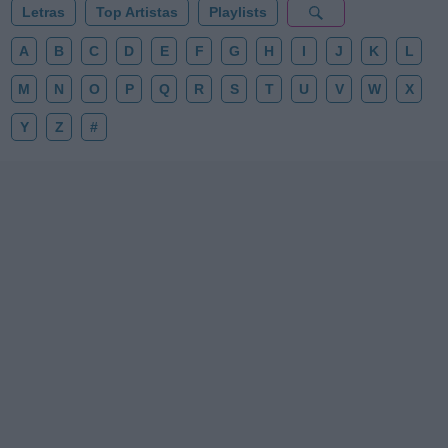
Letras
Top Artistas
Playlists
A
B
C
D
E
F
G
H
I
J
K
L
M
N
O
P
Q
R
S
T
U
V
W
X
Y
Z
#