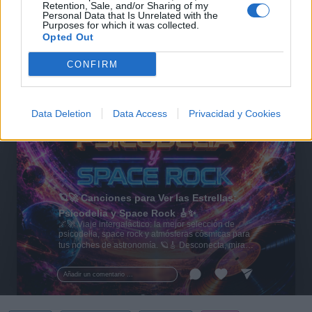
Retention, Sale, and/or Sharing of my
Personal Data that Is Unrelated with the
Purposes for which it was collected.
Opted Out
CONFIRM
Data Deletion
Data Access
Privacidad y Cookies
🪐🚀 Canciones para Ver las Estrellas:
Psicodelia y Space Rock 🎸✨
🌌🚀 Viaje intergaláctico: la mejor selección de
psicodelia, space rock y atmósferas cósmicas para
tus noches de astronomía. 🪐🎸 Desconecta, mira
al firmamento y siente la gravedad cero. 💾 ¡Guarda
esta colección para tu próxima noche estrellada!
Añadir un comentario ...
✨⭐