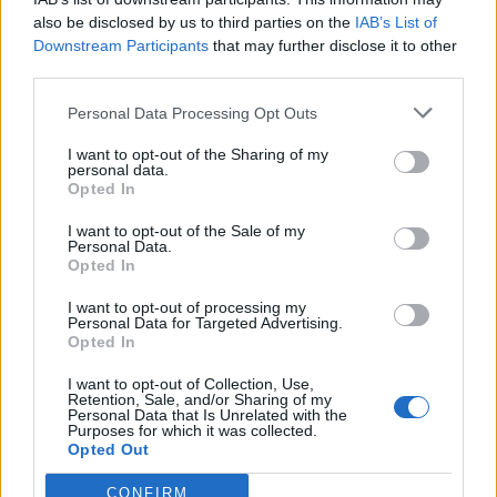
also be disclosed by us to third parties on the
IAB’s List of
Downstream Participants
that may further disclose it to other
third parties.
🪐🚀 Canciones para Ver las Estrellas:
Personal Data Processing Opt Outs
Psicodelia y Space Rock 🎸✨
🌌🚀 Viaje intergaláctico: la mejor selección de
I want to opt-out of the Sharing of my
psicodelia, space rock y atmósferas cósmicas para
personal data.
tus noches de astronomía. 🪐🎸 Desconecta, mira
Opted In
al firmamento y siente la gravedad cero. 💾 ¡Guarda
esta colección para tu próxima noche estrellada!
Añadir un comentario ...
I want to opt-out of the Sale of my
✨⭐
Personal Data.
Opted In
Letras
Top Artistas
Playlists
I want to opt-out of processing my
Personal Data for Targeted Advertising.
A
B
C
D
E
F
G
H
I
J
K
L
Opted In
M
N
O
P
Q
R
S
T
U
V
W
X
I want to opt-out of Collection, Use,
Retention, Sale, and/or Sharing of my
Personal Data that Is Unrelated with the
Y
Z
#
Purposes for which it was collected.
Opted Out
CONFIRM