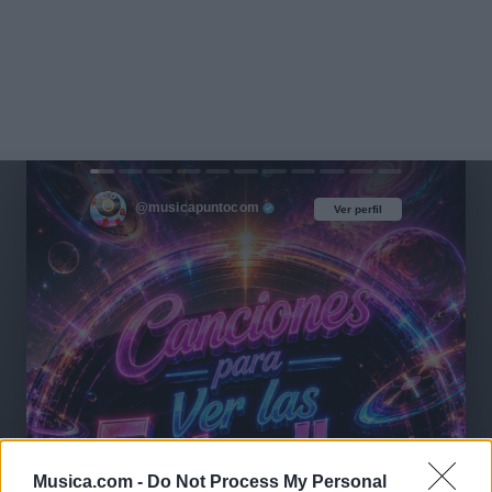
@musicapuntocom
Ver perfil
Ver perfil
Musica.com -
Do Not Process My Personal