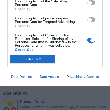
Y
Z
#
I want to opt-out of the Sale of my
Personal Data.
Opted In
I want to opt-out of processing my
Personal Data for Targeted Advertising.
Opted In
I want to opt-out of Collection, Use,
Retention, Sale, and/or Sharing of my
Personal Data that Is Unrelated with the
Purposes for which it was collected.
Opted Out
CONFIRM
Data Deletion
Data Access
Privacidad y Cookies
Más Música
Puntuar Artistas
Puntúa a diferentes cantantes y grupos para establecer