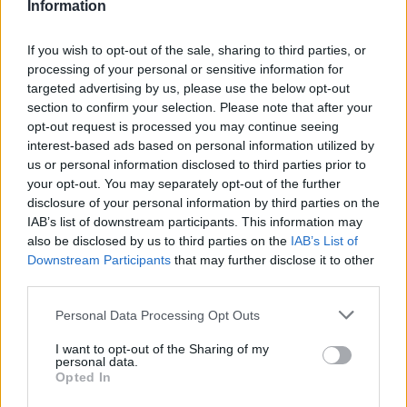
Information
If you wish to opt-out of the sale, sharing to third parties, or
processing of your personal or sensitive information for
targeted advertising by us, please use the below opt-out
section to confirm your selection. Please note that after your
opt-out request is processed you may continue seeing
🪐🚀 Canciones para Ver las Estrellas:
interest-based ads based on personal information utilized by
Psicodelia y Space Rock 🎸✨
us or personal information disclosed to third parties prior to
🌌🚀 Viaje intergaláctico: la mejor selección de
your opt-out. You may separately opt-out of the further
psicodelia, space rock y atmósferas cósmicas para
disclosure of your personal information by third parties on the
tus noches de astronomía. 🪐🎸 Desconecta, mira
IAB’s list of downstream participants. This information may
al firmamento y siente la gravedad cero. 💾 ¡Guarda
esta colección para tu próxima noche estrellada!
also be disclosed by us to third parties on the
IAB’s List of
Añadir un comentario ...
✨⭐
Downstream Participants
that may further disclose it to other
third parties.
Letras
Top Artistas
Playlists
Personal Data Processing Opt Outs
A
B
C
D
E
F
G
H
I
J
K
L
I want to opt-out of the Sharing of my
personal data.
M
N
O
P
Q
R
S
T
U
V
W
X
Opted In