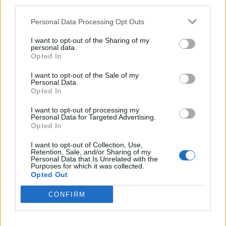
third parties.
Ranking de Alfred Cave
TOP Música
Personal Data Processing Opt Outs
I want to opt-out of the Sharing of my
personal data.
Opted In
I want to opt-out of the Sale of my
Personal Data.
Opted In
I want to opt-out of processing my
Personal Data for Targeted Advertising.
Opted In
I want to opt-out of Collection, Use,
Retention, Sale, and/or Sharing of my
Personal Data that Is Unrelated with the
Purposes for which it was collected.
Opted Out
CONFIRM
@musicapuntocom
Ver perfil
Ver perfil