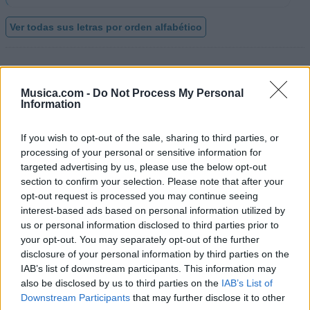
Ver todas sus letras por orden alfabético
+ Alfred Cave
Musica.com -
Do Not Process My Personal
Biografía
Ranking
Fotos
Foro
Information
Añadir Letra
If you wish to opt-out of the sale, sharing to third parties, or
processing of your personal or sensitive information for
targeted advertising by us, please use the below opt-out
Ranking de Alfred Cave
section to confirm your selection. Please note that after your
opt-out request is processed you may continue seeing
Alfred Cave
no está entre los 500 artistas más
interest-based ads based on personal information utilized by
apoyados y visitados de esta semana.
us or personal information disclosed to third parties prior to
your opt-out. You may separately opt-out of the further
¿Apoyar a Alfred Cave?
disclosure of your personal information by third parties on the
IAB’s list of downstream participants. This information may
6
0
also be disclosed by us to third parties on the
IAB’s List of
Downstream Participants
that may further disclose it to other