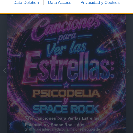
Data Deletion
Data Access
Privacidad y Cookies
🪐🚀 Canciones para Ver las Estrellas:
Psicodelia y Space Rock 🎸✨
🌌🚀 Viaje intergaláctico: la mejor selección de