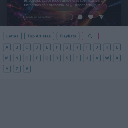
psicodelia, space rock y atmósferas cósmicas para
tus noches de astronomía. 🪐🎸 Desconecta, mira
al firmamento y siente la gravedad cero. 💾 ¡Guarda
esta colección para tu próxima noche estrellada!
Añadir un comentario ...
✨⭐
Letras
Top Artistas
Playlists
A
B
C
D
E
F
G
H
I
J
K
L
M
N
O
P
Q
R
S
T
U
V
W
X
Y
Z
#