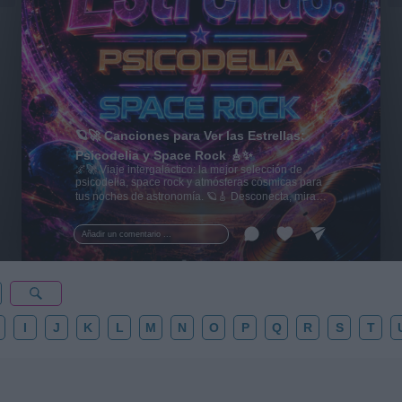
🪐🚀 Canciones para Ver las Estrellas:
Psicodelia y Space Rock 🎸✨
🌌🚀 Viaje intergaláctico: la mejor selección de
psicodelia, space rock y atmósferas cósmicas para
tus noches de astronomía. 🪐🎸 Desconecta, mira
al firmamento y siente la gravedad cero. 💾 ¡Guarda
esta colección para tu próxima noche estrellada!
Añadir un comentario ...
✨⭐
I
J
K
L
M
N
O
P
Q
R
S
T