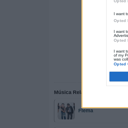
Opted 
I want t
Opted 
I want 
Advertis
Opted 
I want t
of my P
was col
Opted 
Música Relacionada
Flema