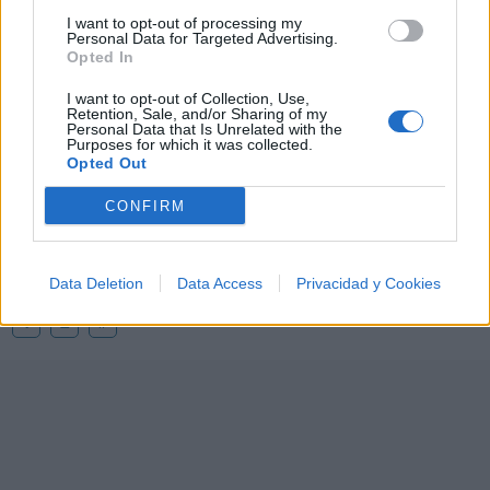
🪐🚀 Canciones para Ver las Estrellas:
I want to opt-out of processing my
Psicodelia y Space Rock 🎸✨
Personal Data for Targeted Advertising.
🌌🚀 Viaje intergaláctico: la mejor selección de
Opted In
psicodelia, space rock y atmósferas cósmicas para
tus noches de astronomía. 🪐🎸 Desconecta, mira
I want to opt-out of Collection, Use,
al firmamento y siente la gravedad cero. 💾 ¡Guarda
Retention, Sale, and/or Sharing of my
esta colección para tu próxima noche estrellada!
Añadir un comentario ...
Personal Data that Is Unrelated with the
✨⭐
Purposes for which it was collected.
Opted Out
Letras
Top Artistas
Playlists
CONFIRM
A
B
C
D
E
F
G
H
I
J
K
L
M
N
O
P
Q
R
S
T
U
V
W
X
Data Deletion
Data Access
Privacidad y Cookies
Y
Z
#