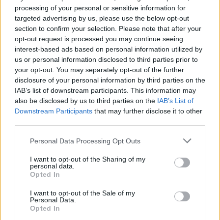
processing of your personal or sensitive information for
targeted advertising by us, please use the below opt-out
🪐🚀 Canciones para Ver las Estrellas:
section to confirm your selection. Please note that after your
Psicodelia y Space Rock 🎸✨
🌌🚀 Viaje intergaláctico: la mejor selección de
opt-out request is processed you may continue seeing
psicodelia, space rock y atmósferas cósmicas para
interest-based ads based on personal information utilized by
tus noches de astronomía. 🪐🎸 Desconecta, mira
us or personal information disclosed to third parties prior to
al firmamento y siente la gravedad cero. 💾 ¡Guarda
esta colección para tu próxima noche estrellada!
your opt-out. You may separately opt-out of the further
Añadir un comentario ...
✨⭐
disclosure of your personal information by third parties on the
IAB’s list of downstream participants. This information may
also be disclosed by us to third parties on the
IAB’s List of
Letras
Top Artistas
Playlists
Downstream Participants
that may further disclose it to other
third parties.
A
B
C
D
E
F
G
H
I
J
K
L
Personal Data Processing Opt Outs
M
N
O
P
Q
R
S
T
U
V
W
X
I want to opt-out of the Sharing of my
Y
Z
#
personal data.
Opted In
I want to opt-out of the Sale of my
Personal Data.
Opted In