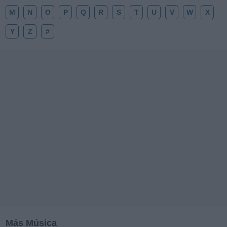
M
N
O
P
Q
R
S
T
U
V
W
X
Y
Z
#
Más Música