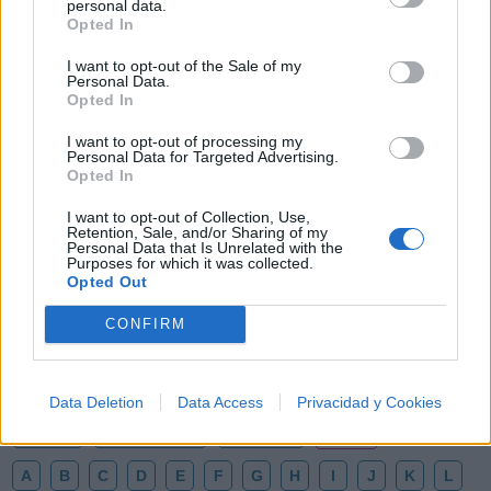
personal data.
Opted In
I want to opt-out of the Sale of my
Personal Data.
Opted In
I want to opt-out of processing my
Personal Data for Targeted Advertising.
Opted In
I want to opt-out of Collection, Use,
Retention, Sale, and/or Sharing of my
🪐🚀 Canciones para Ver las Estrellas:
Personal Data that Is Unrelated with the
Purposes for which it was collected.
Psicodelia y Space Rock 🎸✨
Opted Out
🌌🚀 Viaje intergaláctico: la mejor selección de
psicodelia, space rock y atmósferas cósmicas para
tus noches de astronomía. 🪐🎸 Desconecta, mira
CONFIRM
al firmamento y siente la gravedad cero. 💾 ¡Guarda
esta colección para tu próxima noche estrellada!
Añadir un comentario ...
✨⭐
Data Deletion
Data Access
Privacidad y Cookies
Letras
Top Artistas
Playlists
A
B
C
D
E
F
G
H
I
J
K
L