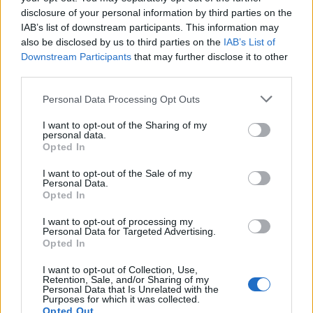
disclosure of your personal information by third parties on the
IAB’s list of downstream participants. This information may
also be disclosed by us to third parties on the
IAB’s List of
Downstream Participants
that may further disclose it to other
third parties.
Personal Data Processing Opt Outs
🪐🚀 Canciones para Ver las Estrellas:
Psicodelia y Space Rock 🎸✨
I want to opt-out of the Sharing of my
🌌🚀 Viaje intergaláctico: la mejor selección de
personal data.
psicodelia, space rock y atmósferas cósmicas para
Opted In
tus noches de astronomía. 🪐🎸 Desconecta, mira
al firmamento y siente la gravedad cero. 💾 ¡Guarda
I want to opt-out of the Sale of my
esta colección para tu próxima noche estrellada!
Añadir un comentario ...
Personal Data.
✨⭐
Opted In
I want to opt-out of processing my
Letras
Top Artistas
Playlists
Personal Data for Targeted Advertising.
Opted In
A
B
C
D
E
F
G
H
I
J
K
L
I want to opt-out of Collection, Use,
Retention, Sale, and/or Sharing of my
M
N
O
P
Q
R
S
T
U
V
W
X
Personal Data that Is Unrelated with the
Purposes for which it was collected.
Y
Z
#
Opted Out