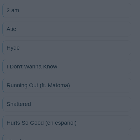
2 am
Atic
Hyde
I Don't Wanna Know
Running Out (ft. Matoma)
Shattered
Hurts So Good (en español)