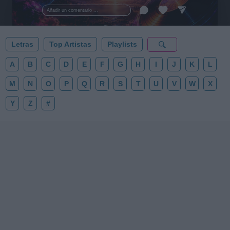
esta colección para tu próxima noche estrellada!
Añadir un comentario ...
✨⭐
Letras
Top Artistas
Playlists
A
B
C
D
E
F
G
H
I
J
K
L
M
N
O
P
Q
R
S
T
U
V
W
X
Y
Z
#