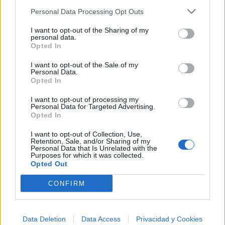
Personal Data Processing Opt Outs
+ Astrid S
I want to opt-out of the Sharing of my
personal data.
Opted In
Discografía
Biografía
Ranking
Fotos
Foro
I want to opt-out of the Sale of my
Añadir Letra
Personal Data.
Opted In
I want to opt-out of processing my
Ranking de Astrid S
Personal Data for Targeted Advertising.
Opted In
Astrid S
no figura entre los 500 artistas más
I want to opt-out of Collection, Use,
Retention, Sale, and/or Sharing of my
apoyados o visitados de esta semana.
Personal Data that Is Unrelated with the
Purposes for which it was collected.
¿Apoyar a Astrid S?
Opted Out
0
0
CONFIRM
Ranking de Astrid S
TOP Música
Data Deletion
Data Access
Privacidad y Cookies