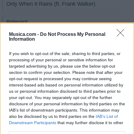
Only When It Rains (ft. Frank Walker)
Relevant
Musica.com -
Do Not Process My Personal
Information
Sing It With Me (ft. JP Cooper)
If you wish to opt-out of the sale, sharing to third parties, or
When Love Takes Over (Acoustic Cover)
processing of your personal or sensitive information for
(originally by David Guetta)
targeted advertising by us, please use the below opt-out
section to confirm your selection. Please note that after your
opt-out request is processed you may continue seeing
Am I The Only One (ft. HRVY, R3hab)
interest-based ads based on personal information utilized by
us or personal information disclosed to third parties prior to
your opt-out. You may separately opt-out of the further
Pretty (ft. Dagny)
disclosure of your personal information by third parties on the
IAB’s list of downstream participants. This information may
also be disclosed by us to third parties on the
IAB’s List of
Come First
Downstream Participants
that may further disclose it to other
third parties.
Ver todas sus letras por orden alfabético