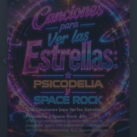
🪐🚀 Canciones para Ver las Estrellas:
Psicodelia y Space Rock 🎸✨
🌌🚀 Viaje intergaláctico: la mejor selección de
psicodelia, space rock y atmósferas cósmicas para
tus noches de astronomía. 🪐🎸 Desconecta, mira
al firmamento y siente la gravedad cero. 💾 ¡Guarda