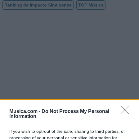
Ranking de Impacto Sinaloense
TOP Música
Musica.com -
Do Not Process My Personal
Information
If you wish to opt-out of the sale, sharing to third parties, or
@musicapuntocom
Ver perfil
Ver perfil
processing of your personal or sensitive information for