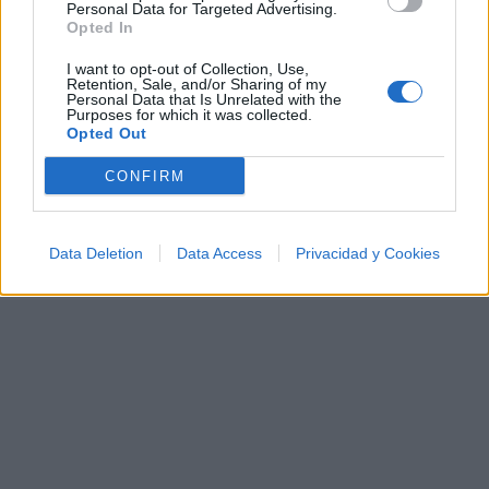
psicodelia, space rock y atmósferas cósmicas para
Personal Data for Targeted Advertising.
tus noches de astronomía. 🪐🎸 Desconecta, mira
Opted In
al firmamento y siente la gravedad cero. 💾 ¡Guarda
esta colección para tu próxima noche estrellada!
I want to opt-out of Collection, Use,
Añadir un comentario ...
✨⭐
Retention, Sale, and/or Sharing of my
Personal Data that Is Unrelated with the
Purposes for which it was collected.
Opted Out
Letras
Top Artistas
Playlists
CONFIRM
A
B
C
D
E
F
G
H
I
J
K
L
M
N
O
P
Q
R
S
T
U
V
W
X
Data Deletion
Data Access
Privacidad y Cookies
Y
Z
#