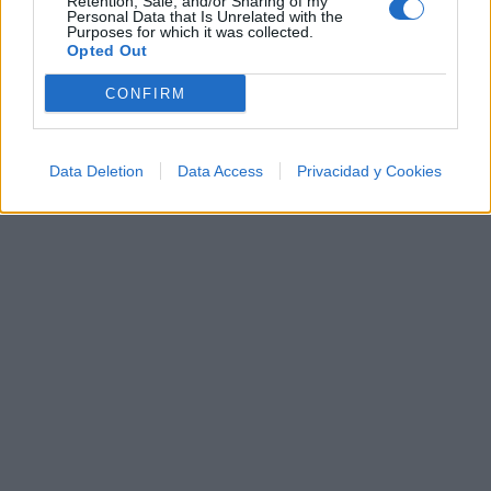
Retention, Sale, and/or Sharing of my
Personal Data that Is Unrelated with the
Purposes for which it was collected.
A
B
C
D
E
F
G
H
I
J
K
L
Opted Out
M
N
O
P
Q
R
S
T
U
V
W
X
CONFIRM
Y
Z
#
Data Deletion
Data Access
Privacidad y Cookies