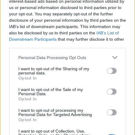
interest-based ads based on personal information utilized by
us or personal information disclosed to third parties prior to
your opt-out. You may separately opt-out of the further
disclosure of your personal information by third parties on the
IAB’s list of downstream participants. This information may
also be disclosed by us to third parties on the
IAB’s List of
Downstream Participants
that may further disclose it to other
third parties.
Personal Data Processing Opt Outs
I want to opt-out of the Sharing of my
personal data.
Opted In
🪐🚀 Canciones para Ver las Estrellas:
Psicodelia y Space Rock 🎸✨
I want to opt-out of the Sale of my
🌌🚀 Viaje intergaláctico: la mejor selección de
Personal Data.
psicodelia, space rock y atmósferas cósmicas para
Opted In
tus noches de astronomía. 🪐🎸 Desconecta, mira
al firmamento y siente la gravedad cero. 💾 ¡Guarda
I want to opt-out of processing my
esta colección para tu próxima noche estrellada!
Personal Data for Targeted Advertising.
Añadir un comentario ...
✨⭐
Opted In
I want to opt-out of Collection, Use,
Letras
Top Artistas
Playlists