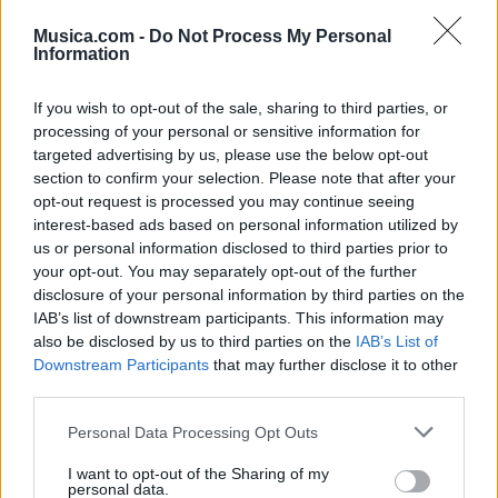
Musica.com -
Do Not Process My Personal
Information
If you wish to opt-out of the sale, sharing to third parties, or
processing of your personal or sensitive information for
targeted advertising by us, please use the below opt-out
section to confirm your selection. Please note that after your
opt-out request is processed you may continue seeing
interest-based ads based on personal information utilized by
🪐🚀 Canciones para Ver las Estrellas:
us or personal information disclosed to third parties prior to
Psicodelia y Space Rock 🎸✨
your opt-out. You may separately opt-out of the further
🌌🚀 Viaje intergaláctico: la mejor selección de
disclosure of your personal information by third parties on the
psicodelia, space rock y atmósferas cósmicas para
IAB’s list of downstream participants. This information may
tus noches de astronomía. 🪐🎸 Desconecta, mira
al firmamento y siente la gravedad cero. 💾 ¡Guarda
also be disclosed by us to third parties on the
IAB’s List of
esta colección para tu próxima noche estrellada!
Downstream Participants
that may further disclose it to other
Añadir un comentario ...
✨⭐
third parties.
Personal Data Processing Opt Outs
Letras
Top Artistas
Playlists
I want to opt-out of the Sharing of my
A
B
C
D
E
F
G
H
I
J
K
L
personal data.