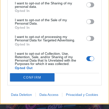
I want to opt-out of the Sharing of my
personal data.
Opted In
I want to opt-out of the Sale of my
Personal Data.
Opted In
I want to opt-out of processing my
Personal Data for Targeted Advertising.
Opted In
I want to opt-out of Collection, Use,
Retention, Sale, and/or Sharing of my
Personal Data that Is Unrelated with the
Purposes for which it was collected.
Opted Out
@musicapuntocom
Ver perfil
Ver perfil
CONFIRM
Data Deletion
Data Access
Privacidad y Cookies