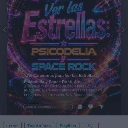
🪐🚀 Canciones para Ver las Estrellas:
Psicodelia y Space Rock 🎸✨
🌌🚀 Viaje intergaláctico: la mejor selección de
psicodelia, space rock y atmósferas cósmicas para
tus noches de astronomía. 🪐🎸 Desconecta, mira
al firmamento y siente la gravedad cero. 💾 ¡Guarda
esta colección para tu próxima noche estrellada!
Añadir un comentario ...
✨⭐
Letras
Top Artistas
Playlists