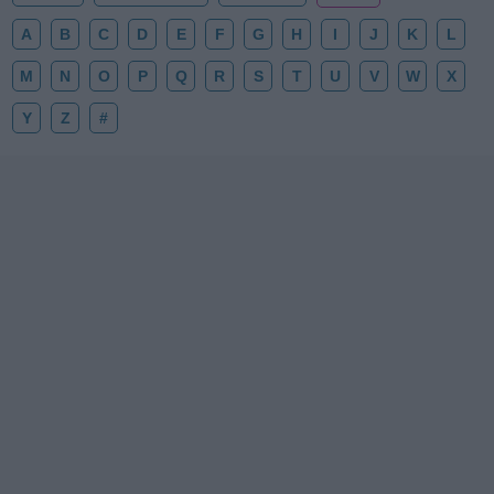
A
B
C
D
E
F
G
H
I
J
K
L
M
N
O
P
Q
R
S
T
U
V
W
X
Y
Z
#