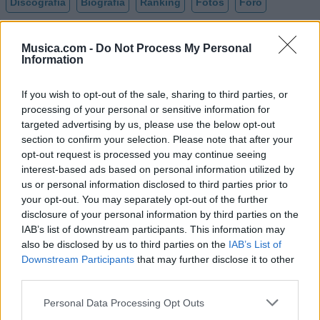
Discografía
Biografía
Ranking
Fotos
Foro
Añadir Letra
Musica.com -
Do Not Process My Personal
Information
Ranking de Borns
If you wish to opt-out of the sale, sharing to third parties, or
processing of your personal or sensitive information for
Borns
no está entre los 500 artistas más apoyados
targeted advertising by us, please use the below opt-out
y visitados de esta semana.
section to confirm your selection. Please note that after your
opt-out request is processed you may continue seeing
¿Apoyar a Borns?
interest-based ads based on personal information utilized by
us or personal information disclosed to third parties prior to
3
0
your opt-out. You may separately opt-out of the further
disclosure of your personal information by third parties on the
IAB’s list of downstream participants. This information may
Ranking de Borns
TOP Música
also be disclosed by us to third parties on the
IAB’s List of
Downstream Participants
that may further disclose it to other
third parties.
Personal Data Processing Opt Outs