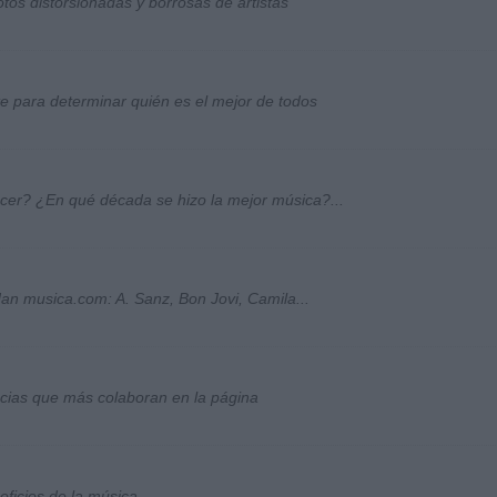
otos distorsionadas y borrosas de artistas
ste para determinar quién es el mejor de todos
ocer? ¿En qué década se hizo la mejor música?...
an musica.com: A. Sanz, Bon Jovi, Camila...
socias que más colaboran en la página
ficios de la música...