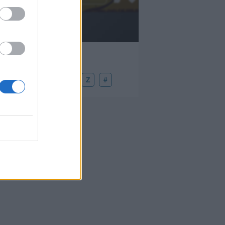
Añadir un comentario ...
U
V
W
X
Y
Z
#