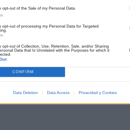
tus noches de astronomía. 🪐🎸 Desconecta, mira
o opt-out of the Sale of my Personal Data.
al firmamento y siente la gravedad cero. 💾 ¡Guarda
esta colección para tu próxima noche estrellada!
In
Añadir un comentario ...
✨⭐
to opt-out of processing my Personal Data for Targeted
ing.
In
o opt-out of Collection, Use, Retention, Sale, and/or Sharing
I
J
K
L
M
N
O
P
Q
R
S
T
ersonal Data that Is Unrelated with the Purposes for which it
lected.
Out
CONFIRM
Data Deletion
Data Access
Privacidad y Cookies