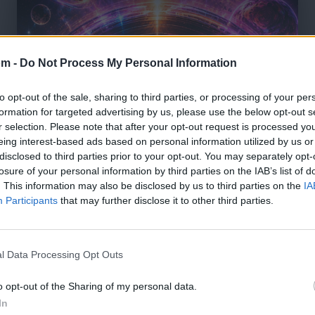
om -
Do Not Process My Personal Information
to opt-out of the sale, sharing to third parties, or processing of your per
formation for targeted advertising by us, please use the below opt-out s
r selection. Please note that after your opt-out request is processed y
eing interest-based ads based on personal information utilized by us or
disclosed to third parties prior to your opt-out. You may separately opt-
losure of your personal information by third parties on the IAB’s list of
. This information may also be disclosed by us to third parties on the
IA
Participants
that may further disclose it to other third parties.
l Data Processing Opt Outs
🪐🚀 Canciones para Ver las Estrellas:
o opt-out of the Sharing of my personal data.
Psicodelia y Space Rock 🎸✨
In
🌌🚀 Viaje intergaláctico: la mejor selección de
psicodelia, space rock y atmósferas cósmicas para