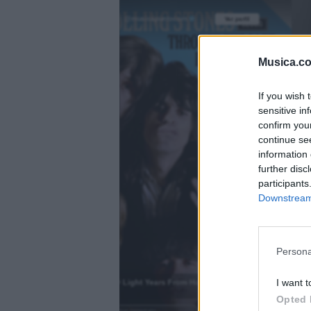
@musicapuntocom
Ver perfil
Ver perfil
fil
fil
Musica.c
If you wish 
sensitive in
confirm you
continue se
information 
further disc
participants
Downstream 
Persona
)
I want t
2000 Light Years From Home
.
Opted 