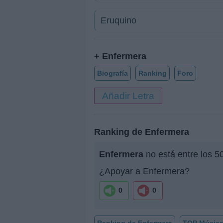
Eruquino
+ Enfermera
Biografía
Ranking
Foro
Añadir Letra
Ranking de Enfermera
Enfermera
no está entre los 5
¿Apoyar a Enfermera?
0
0
Ranking de Enfermera
TOP Músic