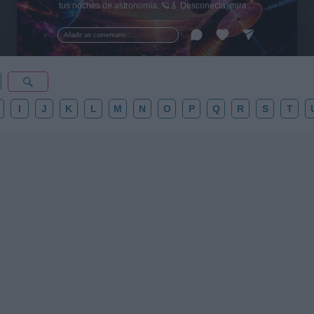
tus noches de astronomía. 🪐🎸 Desconecta, mira
al firmamento y siente la gravedad cero. 💾 ¡Guarda
esta colección para tu próxima noche estrellada!
Añadir un comentario ...
✨⭐
I
J
K
L
M
N
O
P
Q
R
S
T