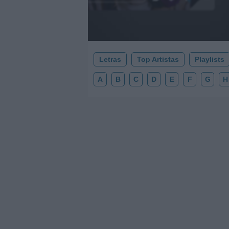
Letras
Top Artistas
Playlists
A
B
C
D
E
F
G
H