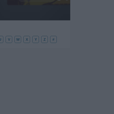
U
V
W
X
Y
Z
#