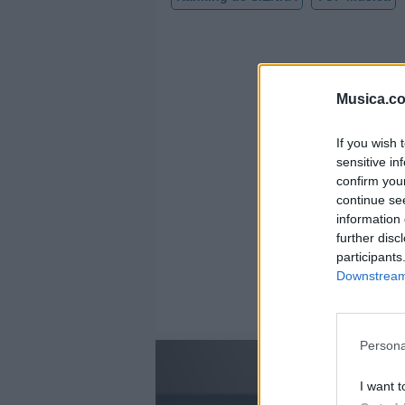
Musica.c
If you wish 
sensitive in
confirm you
continue se
information 
further disc
participants
Downstream 
Persona
I want t