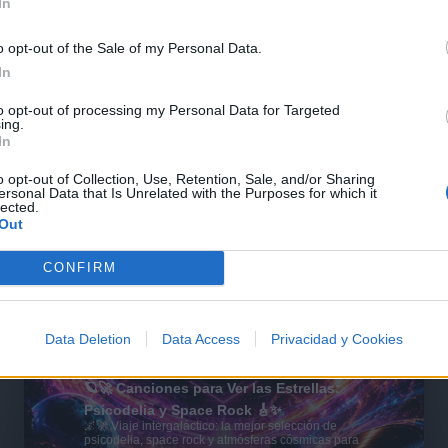
In
o opt-out of the Sale of my Personal Data.
In
to opt-out of processing my Personal Data for Targeted
ing.
In
o opt-out of Collection, Use, Retention, Sale, and/or Sharing
ersonal Data that Is Unrelated with the Purposes for which it
lected.
Out
CONFIRM
Data Deletion
Data Access
Privacidad y Cookies
🪐🚀 Canciones para Ver las Estrellas:
Psicodelia y Space Rock 🎸✨
🌌🚀 Viaje intergaláctico: la mejor selección de
psicodelia, space rock y atmósferas cósmicas para