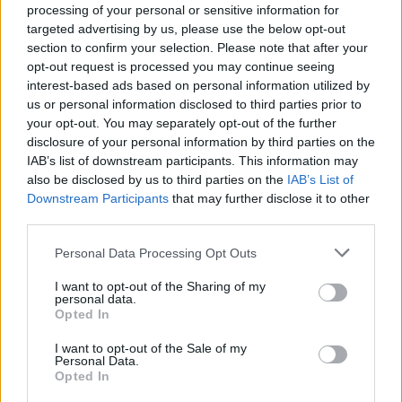
Enamorate
processing of your personal or sensitive information for
targeted advertising by us, please use the below opt-out
section to confirm your selection. Please note that after your
Ver todas sus letras por orden alfabético
opt-out request is processed you may continue seeing
interest-based ads based on personal information utilized by
us or personal information disclosed to third parties prior to
+ Manuel Turizo
your opt-out. You may separately opt-out of the further
Discografía
Biografía
Curiosidades
Ranking
Fotos
disclosure of your personal information by third parties on the
IAB’s list of downstream participants. This information may
Foro
also be disclosed by us to third parties on the
IAB’s List of
Downstream Participants
that may further disclose it to other
Añadir Letra
third parties.
Personal Data Processing Opt Outs
Biografía de Manuel Turizo
I want to opt-out of the Sharing of my
personal data.
Manuel Turizo: Una Estrella en Ascenso que
Opted In
Redefinió la Música Latina
I want to opt-out of the Sale of my
Personal Data.
Opted In
Ranking de Manuel Turizo