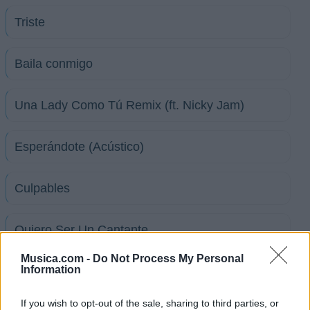
Triste
Baila conmigo
Una Lady Como Tú Remix (ft. Nicky Jam)
Esperándote (Acústico)
Culpables
Quiero Ser Un Cantante
Musica.com -
Do Not Process My Personal
Information
Una Vez Más (ft. Noriel)
If you wish to opt-out of the sale, sharing to third parties, or