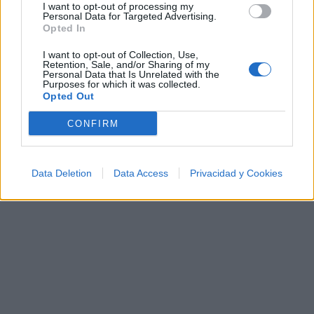
I want to opt-out of processing my
Personal Data for Targeted Advertising.
Manuel Turizo
está en la posición
459
del ranking
Opted In
de esta semana, su mejor puesto ha sido el
5º
en
I want to opt-out of Collection, Use,
noviembre de 2018.
Retention, Sale, and/or Sharing of my
Personal Data that Is Unrelated with the
¿Apoyar a Manuel Turizo?
Purposes for which it was collected.
Opted Out
290
7
CONFIRM
Ranking de Manuel Turizo
TOP Música
Data Deletion
Data Access
Privacidad y Cookies