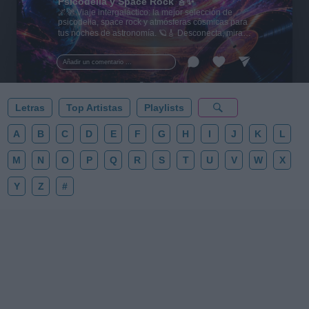
Psicodelia y Space Rock 🎸✨
🌌🚀 Viaje intergaláctico: la mejor selección de
psicodelia, space rock y atmósferas cósmicas para
tus noches de astronomía. 🪐🎸 Desconecta, mira
al firmamento y siente la gravedad cero. 💾 ¡Guarda
esta colección para tu próxima noche estrellada!
Añadir un comentario ...
✨⭐
Letras
Top Artistas
Playlists
A
B
C
D
E
F
G
H
I
J
K
L
M
N
O
P
Q
R
S
T
U
V
W
X
Y
Z
#