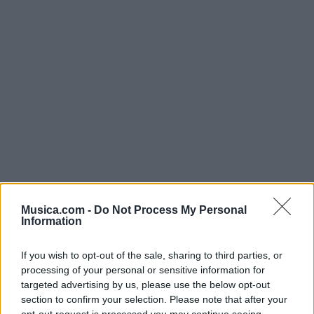
Musica.com -
Do Not Process My Personal
Information
@musicapuntocom
Ver perfil
Ver perfil
If you wish to opt-out of the sale, sharing to third parties, or
processing of your personal or sensitive information for
targeted advertising by us, please use the below opt-out
section to confirm your selection. Please note that after your
opt-out request is processed you may continue seeing