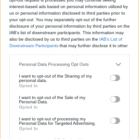
interest-based ads based on personal information utilized by
us or personal information disclosed to third parties prior to
your opt-out. You may separately opt-out of the further
disclosure of your personal information by third parties on the
IAB’s list of downstream participants. This information may
also be disclosed by us to third parties on the
IAB’s List of
Downstream Participants
that may further disclose it to other
third parties.
Personal Data Processing Opt Outs
I want to opt-out of the Sharing of my
personal data.
Opted In
I want to opt-out of the Sale of my
🪐🚀 Canciones para Ver las Estrellas:
Personal Data.
Opted In
Psicodelia y Space Rock 🎸✨
🌌🚀 Viaje intergaláctico: la mejor selección de
psicodelia, space rock y atmósferas cósmicas para
I want to opt-out of processing my
tus noches de astronomía. 🪐🎸 Desconecta, mira
Personal Data for Targeted Advertising.
Opted In
al firmamento y siente la gravedad cero. 💾 ¡Guarda
esta colección para tu próxima noche estrellada!
Añadir un comentario ...
✨⭐