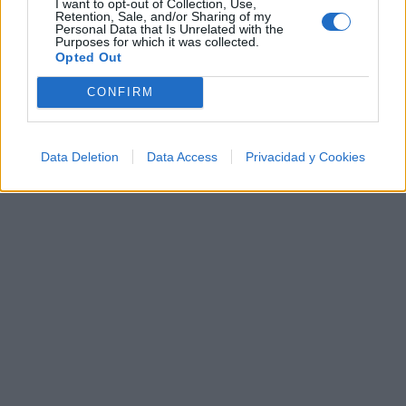
I want to opt-out of Collection, Use,
Retention, Sale, and/or Sharing of my
Personal Data that Is Unrelated with the
Purposes for which it was collected.
Letras
Top Artistas
Playlists
Opted Out
A
B
C
D
E
F
G
H
I
J
K
L
CONFIRM
M
N
O
P
Q
R
S
T
U
V
W
X
Y
Z
#
Data Deletion
Data Access
Privacidad y Cookies