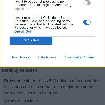
I want to opt-out of processing my
Personal Data for Targeted Advertising.
Rockstar (ft. Justin Quiles, Dimelo Flow)
Opted In
I want to opt-out of Collection, Use,
Ver todas sus letras por orden alfabético
Retention, Sale, and/or Sharing of my
Personal Data that Is Unrelated with the
Purposes for which it was collected.
Opted Out
+ Dalex
CONFIRM
Discografía
Biografía
Ranking
Fotos
Foro
Añadir Letra
Data Deletion
Data Access
Privacidad y Cookies
Ranking de Dalex
Dalex
no está entre los 500 artistas más apoyados
y visitados de esta semana, su mejor puesto ha
sido el
213º
en julio de 2020.
¿Apoyar a Dalex?