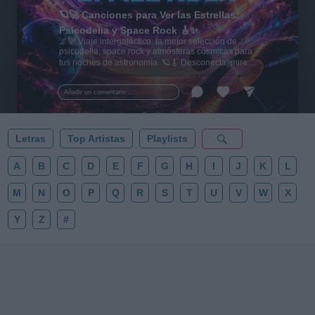
🪐🚀 Canciones para Ver las Estrellas:
Psicodelia y Space Rock 🎸✨
🌌🚀 Viaje intergaláctico: la mejor selección de
psicodelia, space rock y atmósferas cósmicas para
tus noches de astronomía. 🪐🎸 Desconecta, mira
al firmamento y siente la gravedad cero. 💾 ¡Guarda
esta colección para tu próxima noche estrellada!
Añadir un comentario ...
✨⭐
Letras
Top Artistas
Playlists
A
B
C
D
E
F
G
H
I
J
K
L
M
N
O
P
Q
R
S
T
U
V
W
X
Y
Z
#