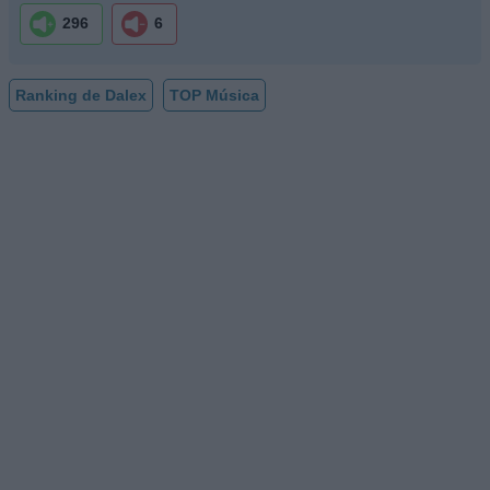
296
6
Ranking de Dalex
TOP Música