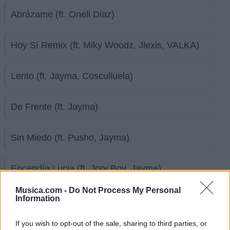
Abrázame (ft. Onell Diaz)
Hoy Sí Remix (ft. Miky Woodz, Jlexis, VALKA)
Lento (ft. Jayma, Cosculluela)
De Frente (ft. Jayma)
Sin Miedo (ft. Pusho, Jayma)
Encendía Lucia (ft. Jory Boy, Jayma)
Musica.com -
Do Not Process My Personal
Information
Imagine (ft. Jayma, Tony Lenta)
If you wish to opt-out of the sale, sharing to third parties, or