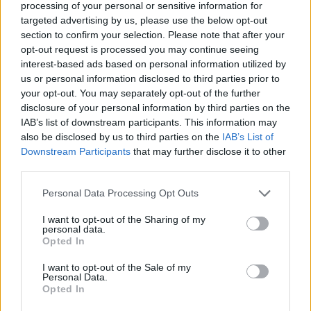
Instinto Animal (ft. Jayma)
processing of your personal or sensitive information for
targeted advertising by us, please use the below opt-out
section to confirm your selection. Please note that after your
Las Ganas (ft. Jayma)
opt-out request is processed you may continue seeing
interest-based ads based on personal information utilized by
us or personal information disclosed to third parties prior to
Me Encantas (ft. Jayma)
your opt-out. You may separately opt-out of the further
disclosure of your personal information by third parties on the
IAB’s list of downstream participants. This information may
Mía (ft. Jayma, Justin Quiles)
also be disclosed by us to third parties on the
IAB’s List of
Downstream Participants
that may further disclose it to other
Nene Malo (ft. Jayma)
third parties.
Personal Data Processing Opt Outs
Sudar (ft. Jayma)
I want to opt-out of the Sharing of my
personal data.
Opted In
Siempre Estaras (ft. Catalyna)
I want to opt-out of the Sale of my
Personal Data.
Opted In
Maldad (ft. Jayma, Alex Rose)