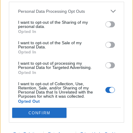
Ver todas sus letras por orden alfabético
Personal Data Processing Opt Outs
I want to opt-out of the Sharing of my
personal data.
+ Espléndidos de Salvia
Opted In
Biografía
Ranking
Foro
I want to opt-out of the Sale of my
Personal Data.
Añadir Letra
Opted In
I want to opt-out of processing my
Personal Data for Targeted Advertising.
Ranking de Espléndidos de Salvia
Opted In
I want to opt-out of Collection, Use,
Espléndidos de Salvia
no está entre los 500
Retention, Sale, and/or Sharing of my
Personal Data that Is Unrelated with the
artistas más apoyados y visitados de esta semana.
Purposes for which it was collected.
Opted Out
¿Apoyar a Espléndidos de Salvia?
CONFIRM
6
1