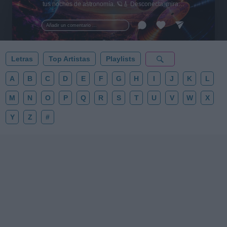
tus noches de astronomía. 🪐🎸 Desconecta, mira
al firmamento y siente la gravedad cero. 💾 ¡Guarda
esta colección para tu próxima noche estrellada!
Añadir un comentario ...
✨⭐
Letras
Top Artistas
Playlists
A
B
C
D
E
F
G
H
I
J
K
L
M
N
O
P
Q
R
S
T
U
V
W
X
Y
Z
#