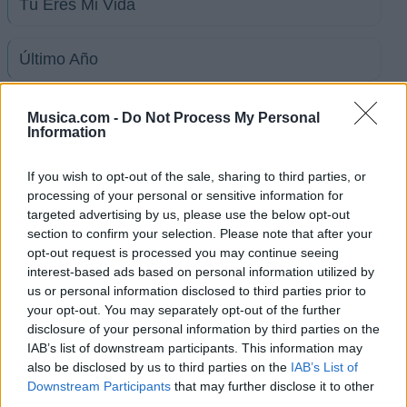
Tú Eres Mi Vida
Último Año
Mis Disculpas Ha De Pagar
Musica.com -
Do Not Process My Personal
Information
Con La Misma Moneda
If you wish to opt-out of the sale, sharing to third parties, or
processing of your personal or sensitive information for
targeted advertising by us, please use the below opt-out
Besitos y Caricias
section to confirm your selection. Please note that after your
opt-out request is processed you may continue seeing
interest-based ads based on personal information utilized by
Me Duele Decirte Adiós
us or personal information disclosed to third parties prior to
your opt-out. You may separately opt-out of the further
disclosure of your personal information by third parties on the
El Desprecio De Tu Amor
IAB’s list of downstream participants. This information may
also be disclosed by us to third parties on the
IAB’s List of
Te Di Mi Amor
Downstream Participants
that may further disclose it to other
third parties.