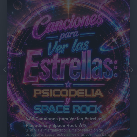
🪐🚀 Canciones para Ver las Estrellas:
Psicodelia y Space Rock 🎸✨
🌌🚀 Viaje intergaláctico: la mejor selección de
psicodelia, space rock y atmósferas cósmicas para