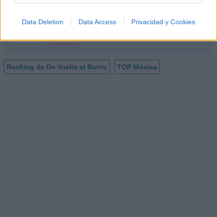
¿Apoyar a De Vuelta al Barrio?
Data Deletion
Data Access
Privacidad y Cookies
165
7
Ranking de De Vuelta al Barrio
TOP Música