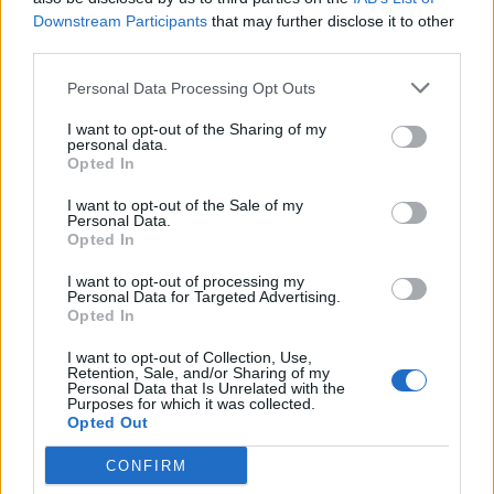
Qué Esperabas (Canción Triste de Michelle y
Downstream Participants
that may further disclose it to other
Pedro)
third parties.
Personal Data Processing Opt Outs
Maldito Amor (Canción de Ana, Malena y
Pichón)
I want to opt-out of the Sharing of my
personal data.
Opted In
Ver todas sus letras por orden alfabético
I want to opt-out of the Sale of my
Personal Data.
Opted In
+ De Vuelta al Barrio
I want to opt-out of processing my
Biografía
Ranking
Fotos
Foro
Personal Data for Targeted Advertising.
Opted In
Añadir Letra
I want to opt-out of Collection, Use,
Retention, Sale, and/or Sharing of my
Personal Data that Is Unrelated with the
Purposes for which it was collected.
Ranking de De Vuelta al Barrio
Opted Out
De Vuelta al Barrio
no está entre los 500 artistas
CONFIRM
más apoyados y visitados de esta semana.