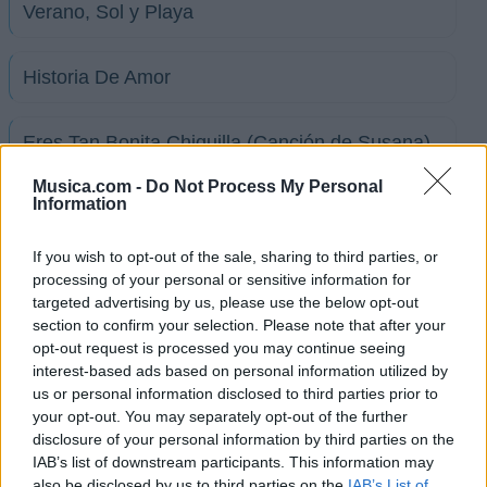
Verano, Sol y Playa
Historia De Amor
Eres Tan Bonita Chiquilla (Canción de Susana)
Musica.com -
Do Not Process My Personal
Information
Sonrisas (Canción de Alicia y Pedro)
If you wish to opt-out of the sale, sharing to third parties, or
Bésame (Canción de Lily y Percy)
processing of your personal or sensitive information for
targeted advertising by us, please use the below opt-out
section to confirm your selection. Please note that after your
La Miss Anita
opt-out request is processed you may continue seeing
interest-based ads based on personal information utilized by
us or personal information disclosed to third parties prior to
No Fue Tan Fácil (Canción de Pedrito y Lily,
your opt-out. You may separately opt-out of the further
Toti, Michelle)
disclosure of your personal information by third parties on the
IAB’s list of downstream participants. This information may
also be disclosed by us to third parties on the
IAB’s List of