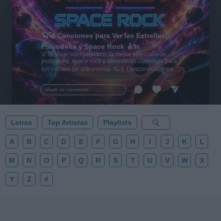
🪐🚀 Canciones para Ver las Estrellas:
Psicodelia y Space Rock 🎸✨
🌌🚀 Viaje intergaláctico: la mejor selección de
psicodelia, space rock y atmósferas cósmicas para
tus noches de astronomía. 🪐🎸 Desconecta, mira
al firmamento y siente la gravedad cero. 💾 ¡Guarda
esta colección para tu próxima noche estrellada!
Añadir un comentario ...
✨⭐
Letras
Top Artistas
Playlists
A
B
C
D
E
F
G
H
I
J
K
L
M
N
O
P
Q
R
S
T
U
V
W
X
Y
Z
#