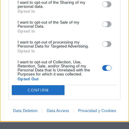
Letras
Top Artistas
Playlists
I want to opt-out of the Sharing of my
personal data.
Opted In
A
B
C
D
E
F
G
H
I
J
K
L
I want to opt-out of the Sale of my
M
N
O
P
Q
R
S
T
U
V
W
X
Personal Data.
Opted In
Y
Z
#
I want to opt-out of processing my
Personal Data for Targeted Advertising.
Opted In
I want to opt-out of Collection, Use,
Retention, Sale, and/or Sharing of my
Personal Data that Is Unrelated with the
Purposes for which it was collected.
Opted Out
CONFIRM
Data Deletion
Data Access
Privacidad y Cookies