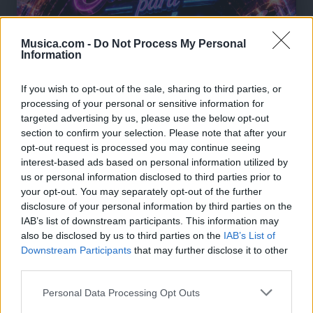
Musica.com -
Do Not Process My Personal
Information
If you wish to opt-out of the sale, sharing to third parties, or
processing of your personal or sensitive information for
targeted advertising by us, please use the below opt-out
section to confirm your selection. Please note that after your
opt-out request is processed you may continue seeing
interest-based ads based on personal information utilized by
us or personal information disclosed to third parties prior to
your opt-out. You may separately opt-out of the further
🪐🚀 Canciones para Ver las Estrellas:
disclosure of your personal information by third parties on the
Psicodelia y Space Rock 🎸✨
IAB’s list of downstream participants. This information may
🌌🚀 Viaje intergaláctico: la mejor selección de
psicodelia, space rock y atmósferas cósmicas para
also be disclosed by us to third parties on the
IAB’s List of
tus noches de astronomía. 🪐🎸 Desconecta, mira
Downstream Participants
that may further disclose it to other
al firmamento y siente la gravedad cero. 💾 ¡Guarda
third parties.
esta colección para tu próxima noche estrellada!
Añadir un comentario ...
✨⭐
Personal Data Processing Opt Outs