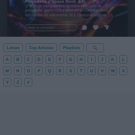
Psicodelia y Space Rock 🎸✨
🌌🚀 Viaje intergaláctico: la mejor selección de
psicodelia, space rock y atmósferas cósmicas para
tus noches de astronomía. 🪐🎸 Desconecta, mira
al firmamento y siente la gravedad cero. 💾 ¡Guarda
esta colección para tu próxima noche estrellada!
Añadir un comentario ...
✨⭐
Letras
Top Artistas
Playlists
A
B
C
D
E
F
G
H
I
J
K
L
M
N
O
P
Q
R
S
T
U
V
W
X
Y
Z
#