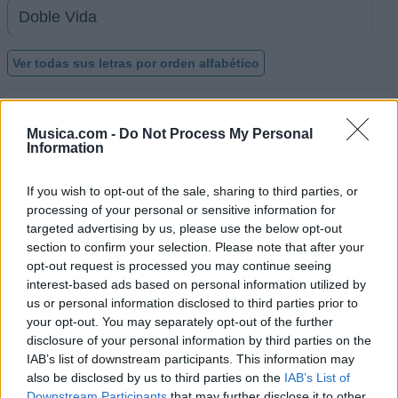
Doble Vida
Ver todas sus letras por orden alfabético
+ Los Diamantes del Norte
Musica.com -
Do Not Process My Personal
Information
Biografía
Ranking
Foro
Añadir Letra
If you wish to opt-out of the sale, sharing to third parties, or
processing of your personal or sensitive information for
targeted advertising by us, please use the below opt-out
section to confirm your selection. Please note that after your
Ranking de Los Diamantes del Norte
opt-out request is processed you may continue seeing
interest-based ads based on personal information utilized by
Los Diamantes del Norte
no está entre los 500
us or personal information disclosed to third parties prior to
artistas más apoyados y visitados de esta semana.
your opt-out. You may separately opt-out of the further
disclosure of your personal information by third parties on the
¿Apoyar a Los Diamantes del Norte?
IAB’s list of downstream participants. This information may
also be disclosed by us to third parties on the
IAB’s List of
17
0
Downstream Participants
that may further disclose it to other