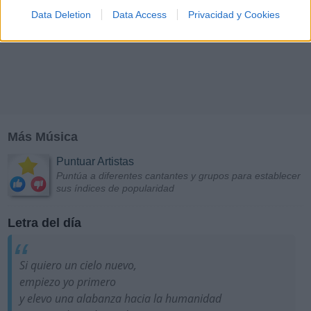
Data Deletion
Data Access
Privacidad y Cookies
Más Música
Puntuar Artistas
Puntúa a diferentes cantantes y grupos para establecer
sus índices de popularidad
Letra del día
Si quiero un cielo nuevo,
empiezo yo primero
y elevo una alabanza hacia la humanidad