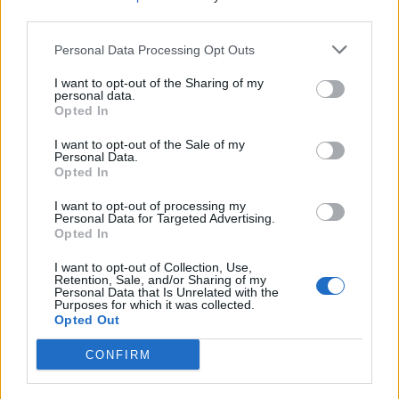
🌌🚀 Viaje intergaláctico: la mejor selección de
third parties.
psicodelia, space rock y atmósferas cósmicas para
tus noches de astronomía. 🪐🎸 Desconecta, mira
Personal Data Processing Opt Outs
al firmamento y siente la gravedad cero. 💾 ¡Guarda
esta colección para tu próxima noche estrellada!
Añadir un comentario ...
I want to opt-out of the Sharing of my
✨⭐
personal data.
Opted In
Letras
Top Artistas
Playlists
I want to opt-out of the Sale of my
Personal Data.
A
B
C
D
E
F
G
H
I
J
K
L
Opted In
M
N
O
P
Q
R
S
T
U
V
W
X
I want to opt-out of processing my
Personal Data for Targeted Advertising.
Opted In
Y
Z
#
I want to opt-out of Collection, Use,
Retention, Sale, and/or Sharing of my
Personal Data that Is Unrelated with the
Purposes for which it was collected.
Opted Out
CONFIRM