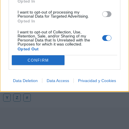
Opted In
I want to opt-out of processing my
🪐🚀 Canciones para Ver las Estrellas:
Personal Data for Targeted Advertising.
Psicodelia y Space Rock 🎸✨
Opted In
🌌🚀 Viaje intergaláctico: la mejor selección de
psicodelia, space rock y atmósferas cósmicas para
I want to opt-out of Collection, Use,
tus noches de astronomía. 🪐🎸 Desconecta, mira
Retention, Sale, and/or Sharing of my
al firmamento y siente la gravedad cero. 💾 ¡Guarda
Personal Data that Is Unrelated with the
esta colección para tu próxima noche estrellada!
Purposes for which it was collected.
Añadir un comentario ...
✨⭐
Opted Out
CONFIRM
Letras
Top Artistas
Playlists
A
B
C
D
E
F
G
H
I
J
K
L
Data Deletion
Data Access
Privacidad y Cookies
M
N
O
P
Q
R
S
T
U
V
W
X
Y
Z
#