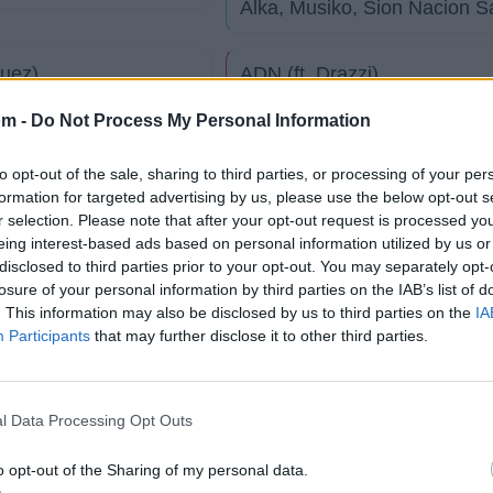
Alka, Musiko, Sion Nacion S
quez)
ADN (ft. Drazzi)
om -
Do Not Process My Personal Information
Un día a la vez
to opt-out of the sale, sharing to third parties, or processing of your per
formation for targeted advertising by us, please use the below opt-out s
Loco por ti
r selection. Please note that after your opt-out request is processed y
eing interest-based ads based on personal information utilized by us or
disclosed to third parties prior to your opt-out. You may separately opt-
orcas Cancel, Onell
Bendecido (ft. Melvin Ayala)
losure of your personal information by third parties on the IAB’s list of
. This information may also be disclosed by us to third parties on the
IA
Participants
that may further disclose it to other third parties.
Tamo' en Victoria
l Data Processing Opt Outs
Ayer te vi
o opt-out of the Sharing of my personal data.