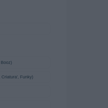
n Booz)
 Criatura', Funky)