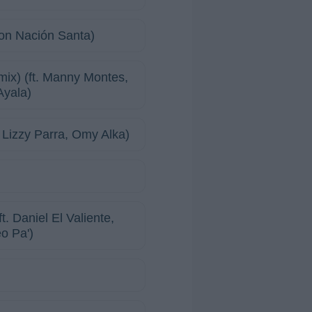
ion Nación Santa)
mix) (ft. Manny Montes,
Ayala)
, Lizzy Parra, Omy Alka)
. Daniel El Valiente,
o Pa')