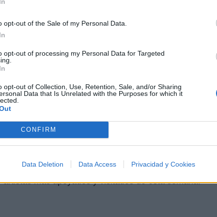
Me sostiene
In
o opt-out of the Sale of my Personal Data.
Así como soy
In
to opt-out of processing my Personal Data for Targeted
tico
ing.
In
o opt-out of Collection, Use, Retention, Sale, and/or Sharing
ersonal Data that Is Unrelated with the Purposes for which it
lected.
o
Out
CONFIRM
Data Deletion
Data Access
Privacidad y Cookies
0 artistas más apoyados y visitados de esta semana.