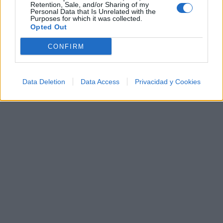
Retention, Sale, and/or Sharing of my
Personal Data that Is Unrelated with the
Purposes for which it was collected.
Letras
Top Artistas
Playlists
Opted Out
A
B
C
D
E
F
G
H
I
J
K
L
CONFIRM
M
N
O
P
Q
R
S
T
U
V
W
X
Y
Z
#
Data Deletion
Data Access
Privacidad y Cookies