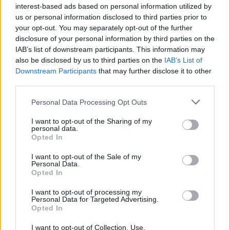
interest-based ads based on personal information utilized by
us or personal information disclosed to third parties prior to
your opt-out. You may separately opt-out of the further
disclosure of your personal information by third parties on the
IAB’s list of downstream participants. This information may
also be disclosed by us to third parties on the
IAB’s List of
Downstream Participants
that may further disclose it to other
third parties.
Personal Data Processing Opt Outs
I want to opt-out of the Sharing of my
personal data.
Opted In
I want to opt-out of the Sale of my
🪐🚀 Canciones para Ver las Estrellas:
Personal Data.
Psicodelia y Space Rock 🎸✨
Opted In
🌌🚀 Viaje intergaláctico: la mejor selección de
psicodelia, space rock y atmósferas cósmicas para
I want to opt-out of processing my
tus noches de astronomía. 🪐🎸 Desconecta, mira
Personal Data for Targeted Advertising.
al firmamento y siente la gravedad cero. 💾 ¡Guarda
Opted In
esta colección para tu próxima noche estrellada!
Añadir un comentario ...
✨⭐
I want to opt-out of Collection, Use,