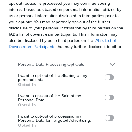
opt-out request is processed you may continue seeing
Biografía de Fiel A La Vega
interest-based ads based on personal information utilized by
us or personal information disclosed to third parties prior to
Fiel A La Vega: El Viaje de un Ícono Musical
your opt-out. You may separately opt-out of the further
disclosure of your personal information by third parties on the
IAB’s list of downstream participants. This information may
Ranking de Fiel A La Vega
also be disclosed by us to third parties on the
IAB’s List of
Downstream Participants
that may further disclose it to other
Fiel A La Vega
no está entre los 500 artistas más
third parties.
apoyados y visitados de esta semana, su mejor
Personal Data Processing Opt Outs
puesto ha sido el
492º
en octubre de 2012.
I want to opt-out of the Sharing of my
¿Apoyar a Fiel A La Vega?
personal data.
Opted In
53
1
I want to opt-out of the Sale of my
Personal Data.
Opted In
Ranking de Fiel A La Vega
TOP Música
I want to opt-out of processing my
Personal Data for Targeted Advertising.
Opted In