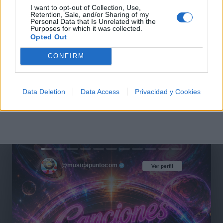
I want to opt-out of Collection, Use,
Retention, Sale, and/or Sharing of my
Personal Data that Is Unrelated with the
Purposes for which it was collected.
Opted Out
CONFIRM
Data Deletion
Data Access
Privacidad y Cookies
@musicapuntocom
Ver perfil
Ver perfil