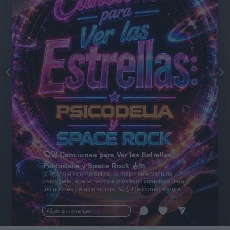
🪐🚀 Canciones para Ver las Estrellas:
Psicodelia y Space Rock 🎸✨
🌌🚀 Viaje intergaláctico: la mejor selección de
psicodelia, space rock y atmósferas cósmicas para
tus noches de astronomía. 🪐🎸 Desconecta, mira
al firmamento y siente la gravedad cero. 💾 ¡Guarda
esta colección para tu próxima noche estrellada!
Añadir un comentario ...
✨⭐