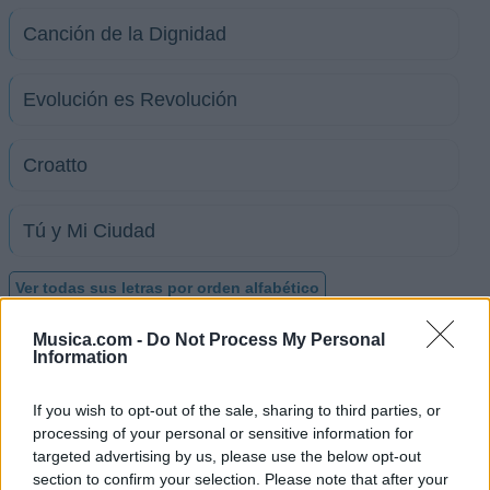
Canción de la Dignidad
Evolución es Revolución
Croatto
Tú y Mi Ciudad
Ver todas sus letras por orden alfabético
Musica.com -
Do Not Process My Personal
+ Fiel A La Vega
Information
Discografía
Biografía
Ranking
Fotos
Foro
If you wish to opt-out of the sale, sharing to third parties, or
processing of your personal or sensitive information for
Añadir Letra
targeted advertising by us, please use the below opt-out
section to confirm your selection. Please note that after your