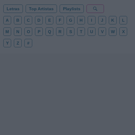
Letras
Top Artistas
Playlists
A
B
C
D
E
F
G
H
I
J
K
L
M
N
O
P
Q
R
S
T
U
V
W
X
Y
Z
#