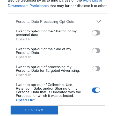
also be disclosed by us to third parties on the
IAB’s List of
Downstream Participants
that may further disclose it to other
third parties.
🪐🚀 Canciones para Ver las Estrellas:
Psicodelia y Space Rock 🎸✨
Personal Data Processing Opt Outs
🌌🚀 Viaje intergaláctico: la mejor selección de
psicodelia, space rock y atmósferas cósmicas para
I want to opt-out of the Sharing of my
tus noches de astronomía. 🪐🎸 Desconecta, mira
personal data.
al firmamento y siente la gravedad cero. 💾 ¡Guarda
Opted In
esta colección para tu próxima noche estrellada!
Añadir un comentario ...
✨⭐
I want to opt-out of the Sale of my
Personal Data.
Opted In
Letras
Top Artistas
Playlists
I want to opt-out of processing my
A
B
C
D
E
F
G
H
I
J
K
L
Personal Data for Targeted Advertising.
Opted In
M
N
O
P
Q
R
S
T
U
V
W
X
I want to opt-out of Collection, Use,
Retention, Sale, and/or Sharing of my
Y
Z
#
Personal Data that Is Unrelated with the
Purposes for which it was collected.
Opted Out
CONFIRM