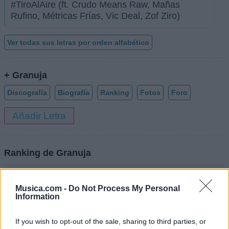
#TiroAlAire (ft. Crudo Means Raw, Mañas
Rufino, Métricas Frías, Vic Deal, Zof Ziro)
Ver todas sus letras por orden alfabético
+ Granuja
Discografía
Biografía
Ranking
Fotos
Foro
Añadir Letra
Ranking de Granuja
Granuja
no está entre los 500 artistas más
apoyados y visitados de esta semana.
Musica.com -
Do Not Process My Personal
Information
¿Apoyar a Granuja?
If you wish to opt-out of the sale, sharing to third parties, or
50
1