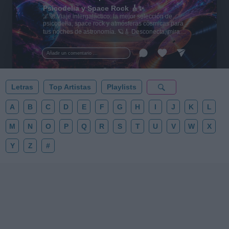
Psicodelia y Space Rock 🎸✨
🌌🚀 Viaje intergaláctico: la mejor selección de
psicodelia, space rock y atmósferas cósmicas para
tus noches de astronomía. 🪐🎸 Desconecta, mira
al firmamento y siente la gravedad cero. 💾 ¡Guarda
esta colección para tu próxima noche estrellada!
Añadir un comentario ...
✨⭐
Letras
Top Artistas
Playlists
A
B
C
D
E
F
G
H
I
J
K
L
M
N
O
P
Q
R
S
T
U
V
W
X
Y
Z
#