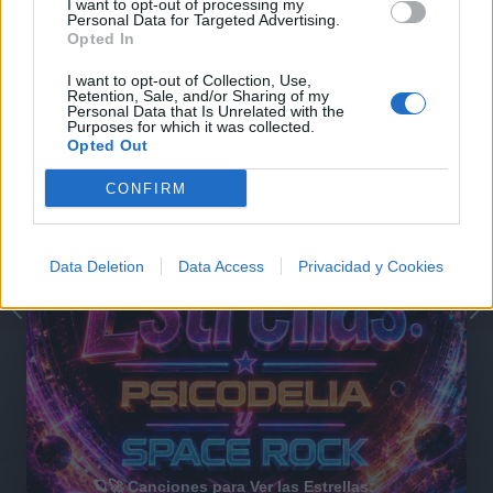
I want to opt-out of processing my
Personal Data for Targeted Advertising.
@musicapuntocom
Ver perfil
Ver perfil
Opted In
I want to opt-out of Collection, Use,
Retention, Sale, and/or Sharing of my
Personal Data that Is Unrelated with the
Purposes for which it was collected.
Opted Out
CONFIRM
Data Deletion
Data Access
Privacidad y Cookies
🪐🚀 Canciones para Ver las Estrellas: