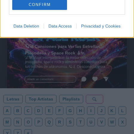
CONFIRM
Data Deletion
Data Access
Privacidad y Cookies
🪐🚀 Canciones para Ver las Estrellas:
Psicodelia y Space Rock 🎸✨
🌌🚀 Viaje intergaláctico: la mejor selección de
psicodelia, space rock y atmósferas cósmicas para
tus noches de astronomía. 🪐🎸 Desconecta, mira
al firmamento y siente la gravedad cero. 💾 ¡Guarda
esta colección para tu próxima noche estrellada!
Añadir un comentario ...
✨⭐
Letras
Top Artistas
Playlists
A
B
C
D
E
F
G
H
I
J
K
L
M
N
O
P
Q
R
S
T
U
V
W
X
Y
Z
#