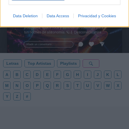
🪐🚀 Canciones para Ver las Estrellas:
Data Deletion
Data Access
Privacidad y Cookies
Psicodelia y Space Rock 🎸✨
🌌🚀 Viaje intergaláctico: la mejor selección de
psicodelia, space rock y atmósferas cósmicas para
tus noches de astronomía. 🪐🎸 Desconecta, mira
al firmamento y siente la gravedad cero. 💾 ¡Guarda
esta colección para tu próxima noche estrellada!
Añadir un comentario ...
✨⭐
Letras
Top Artistas
Playlists
A
B
C
D
E
F
G
H
I
J
K
L
M
N
O
P
Q
R
S
T
U
V
W
X
Y
Z
#