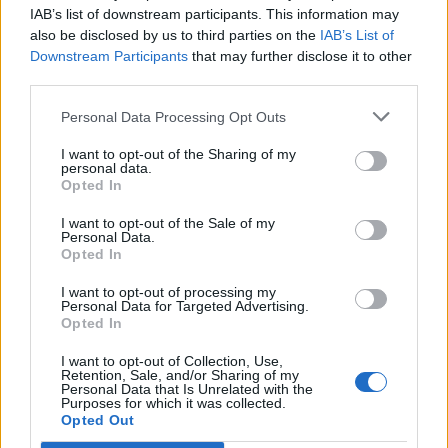
IAB’s list of downstream participants. This information may
also be disclosed by us to third parties on the
IAB’s List of
Downstream Participants
that may further disclose it to other
third parties.
Personal Data Processing Opt Outs
🪐🚀 Canciones para Ver las Estrellas:
Psicodelia y Space Rock 🎸✨
I want to opt-out of the Sharing of my
🌌🚀 Viaje intergaláctico: la mejor selección de
personal data.
psicodelia, space rock y atmósferas cósmicas para
Opted In
tus noches de astronomía. 🪐🎸 Desconecta, mira
al firmamento y siente la gravedad cero. 💾 ¡Guarda
I want to opt-out of the Sale of my
esta colección para tu próxima noche estrellada!
Añadir un comentario ...
Personal Data.
✨⭐
Opted In
I want to opt-out of processing my
Letras
Top Artistas
Playlists
Personal Data for Targeted Advertising.
Opted In
A
B
C
D
E
F
G
H
I
J
K
L
I want to opt-out of Collection, Use,
M
N
O
P
Q
R
S
T
U
V
W
X
Retention, Sale, and/or Sharing of my
Personal Data that Is Unrelated with the
Purposes for which it was collected.
Y
Z
#
Opted Out