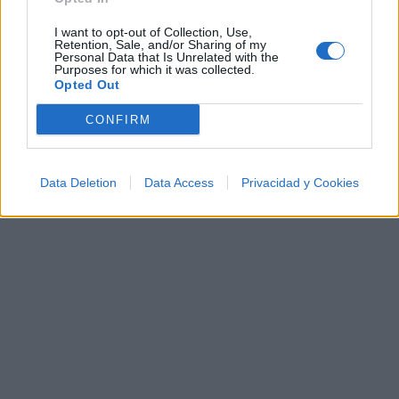
Añadir un comentario ...
✨⭐
I want to opt-out of Collection, Use,
Retention, Sale, and/or Sharing of my
Personal Data that Is Unrelated with the
Letras
Top Artistas
Playlists
Purposes for which it was collected.
Opted Out
A
B
C
D
E
F
G
H
I
J
K
L
CONFIRM
M
N
O
P
Q
R
S
T
U
V
W
X
Y
Z
#
Data Deletion
Data Access
Privacidad y Cookies