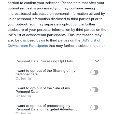
section to confirm your selection. Please note that after your
opt-out request is processed you may continue seeing
interest-based ads based on personal information utilized by
us or personal information disclosed to third parties prior to
your opt-out. You may separately opt-out of the further
disclosure of your personal information by third parties on the
IAB’s list of downstream participants. This information may
also be disclosed by us to third parties on the
IAB’s List of
Downstream Participants
that may further disclose it to other
third parties.
Personal Data Processing Opt Outs
I want to opt-out of the Sharing of my
personal data.
Opted In
🪐🚀 Canciones para Ver las Estrellas:
I want to opt-out of the Sale of my
Personal Data.
Psicodelia y Space Rock 🎸✨
Opted In
🌌🚀 Viaje intergaláctico: la mejor selección de
psicodelia, space rock y atmósferas cósmicas para
tus noches de astronomía. 🪐🎸 Desconecta, mira
I want to opt-out of processing my
Personal Data for Targeted Advertising.
al firmamento y siente la gravedad cero. 💾 ¡Guarda
Opted In
esta colección para tu próxima noche estrellada!