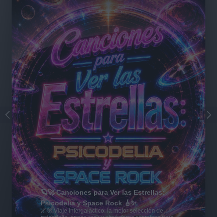
🪐🚀 Canciones para Ver las Estrellas:
Psicodelia y Space Rock 🎸✨
🌌🚀 Viaje intergaláctico: la mejor selección de