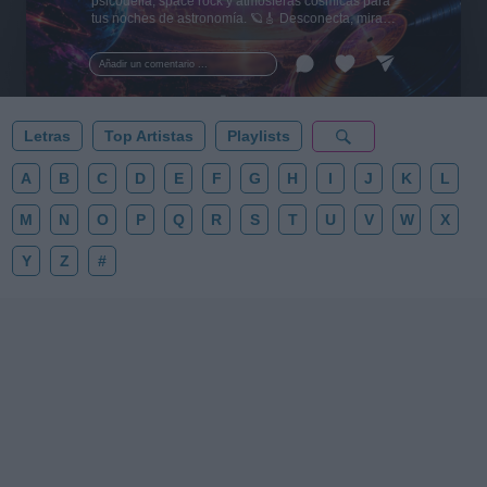
psicodelia, space rock y atmósferas cósmicas para
tus noches de astronomía. 🪐🎸 Desconecta, mira
al firmamento y siente la gravedad cero. 💾 ¡Guarda
esta colección para tu próxima noche estrellada!
Añadir un comentario ...
✨⭐
Letras
Top Artistas
Playlists
A
B
C
D
E
F
G
H
I
J
K
L
M
N
O
P
Q
R
S
T
U
V
W
X
Y
Z
#