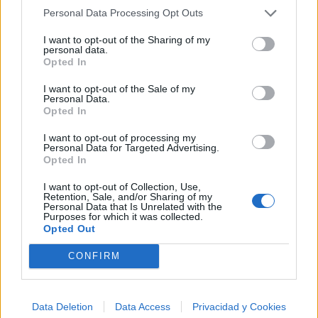
Ver todas sus letras por orden alfabético
Personal Data Processing Opt Outs
I want to opt-out of the Sharing of my
personal data.
+ Eslabon Armado
Opted In
Discografía
Biografía
Ranking
Fotos
Foro
I want to opt-out of the Sale of my
Personal Data.
Añadir Letra
Opted In
I want to opt-out of processing my
Personal Data for Targeted Advertising.
Opted In
Ranking de Eslabon Armado
I want to opt-out of Collection, Use,
Eslabon Armado
no está entre los 500 artistas
Retention, Sale, and/or Sharing of my
Personal Data that Is Unrelated with the
más apoyados y visitados de esta semana, su
Purposes for which it was collected.
Opted Out
mejor puesto ha sido el
61º
en abril de 2023.
¿Apoyar a Eslabon Armado?
CONFIRM
247
12
Data Deletion
Data Access
Privacidad y Cookies