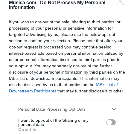
Musica.com -
Do Not Process My Personal
Information
If you wish to opt-out of the sale, sharing to third parties, or
processing of your personal or sensitive information for
targeted advertising by us, please use the below opt-out
section to confirm your selection. Please note that after your
🪐🚀 Canciones para Ver las Estrellas:
opt-out request is processed you may continue seeing
Psicodelia y Space Rock 🎸✨
interest-based ads based on personal information utilized by
🌌🚀 Viaje intergaláctico: la mejor selección de
us or personal information disclosed to third parties prior to
psicodelia, space rock y atmósferas cósmicas para
tus noches de astronomía. 🪐🎸 Desconecta, mira
your opt-out. You may separately opt-out of the further
al firmamento y siente la gravedad cero. 💾 ¡Guarda
disclosure of your personal information by third parties on the
esta colección para tu próxima noche estrellada!
Añadir un comentario ...
IAB’s list of downstream participants. This information may
✨⭐
also be disclosed by us to third parties on the
IAB’s List of
Downstream Participants
that may further disclose it to other
Letras
Top Artistas
Playlists
third parties.
A
B
C
D
E
F
G
H
I
J
K
L
Personal Data Processing Opt Outs
M
N
O
P
Q
R
S
T
U
V
W
X
I want to opt-out of the Sharing of my
personal data.
Opted In
Y
Z
#