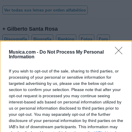
Ver todas sus letras por orden alfabético
+ Gilberto Santa Rosa
Discografía
Biografía
Ranking
Fotos
Foro
Añadir Letra
Musica.com -
Do Not Process My Personal
Information
If you wish to opt-out of the sale, sharing to third parties, or
Biografía de Gilberto Santa Rosa
processing of your personal or sensitive information for
El Caballero de la Salsa: La Vida y Música de
targeted advertising by us, please use the below opt-out
Gilberto Santa Rosa
section to confirm your selection. Please note that after your
opt-out request is processed you may continue seeing
interest-based ads based on personal information utilized by
us or personal information disclosed to third parties prior to
Ranking de Gilberto Santa Rosa
your opt-out. You may separately opt-out of the further
disclosure of your personal information by third parties on the
Gilberto Santa Rosa
está en la posición
286
del
IAB’s list of downstream participants. This information may
ranking de esta semana, su mejor puesto ha sido el