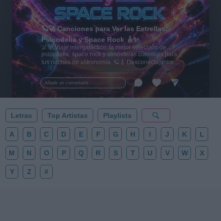
🪐🚀 Canciones para Ver las Estrellas:
Psicodelia y Space Rock 🎸✨
🌌🚀 Viaje intergaláctico: la mejor selección de
psicodelia, space rock y atmósferas cósmicas para
tus noches de astronomía. 🪐🎸 Desconecta, mira
al firmamento y siente la gravedad cero. 💾 ¡Guarda
esta colección para tu próxima noche estrellada!
Añadir un comentario ...
✨⭐
Letras
Top Artistas
Playlists
A
B
C
D
E
F
G
H
I
J
K
L
M
N
O
P
Q
R
S
T
U
V
W
X
Y
Z
#