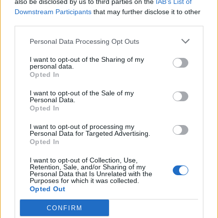
also be disclosed by us to third parties on the
IAB’s List of
20º
en abril de 2020.
Downstream Participants
that may further disclose it to other
third parties.
¿Apoyar a Gilberto Santa Rosa?
Personal Data Processing Opt Outs
150
6
I want to opt-out of the Sharing of my
personal data.
Opted In
Ranking de Gilberto Santa Rosa
TOP Música
I want to opt-out of the Sale of my
Personal Data.
Opted In
I want to opt-out of processing my
Personal Data for Targeted Advertising.
Opted In
I want to opt-out of Collection, Use,
Retention, Sale, and/or Sharing of my
Personal Data that Is Unrelated with the
Purposes for which it was collected.
Opted Out
CONFIRM