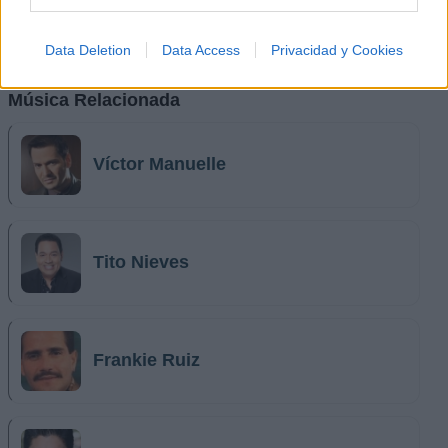
Data Deletion
Data Access
Privacidad y Cookies
Música Relacionada
Víctor Manuelle
Tito Nieves
Frankie Ruiz