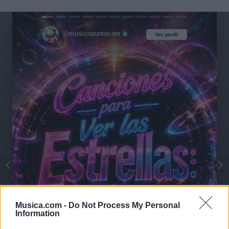
@musicapuntocom
Ver perfil
Ver perfil
Musica.com -
Do Not Process My Personal
Information