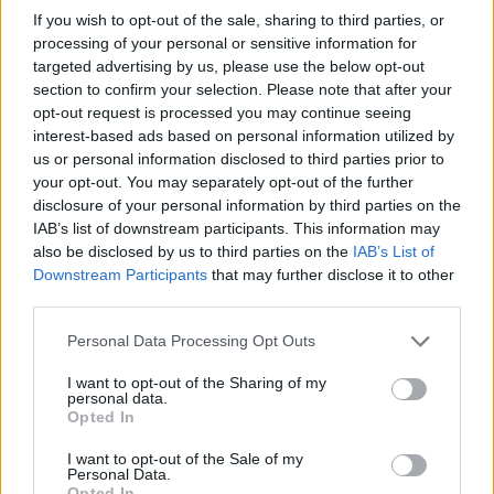
If you wish to opt-out of the sale, sharing to third parties, or
🪐🚀 Canciones para Ver las Estrellas:
processing of your personal or sensitive information for
Psicodelia y Space Rock 🎸✨
targeted advertising by us, please use the below opt-out
🌌🚀 Viaje intergaláctico: la mejor selección de
section to confirm your selection. Please note that after your
psicodelia, space rock y atmósferas cósmicas para
opt-out request is processed you may continue seeing
tus noches de astronomía. 🪐🎸 Desconecta, mira
interest-based ads based on personal information utilized by
al firmamento y siente la gravedad cero. 💾 ¡Guarda
esta colección para tu próxima noche estrellada!
us or personal information disclosed to third parties prior to
Añadir un comentario ...
✨⭐
your opt-out. You may separately opt-out of the further
disclosure of your personal information by third parties on the
IAB’s list of downstream participants. This information may
Letras
Top Artistas
Playlists
also be disclosed by us to third parties on the
IAB’s List of
Downstream Participants
that may further disclose it to other
A
B
C
D
E
F
G
H
I
J
K
L
third parties.
M
N
O
P
Q
R
S
T
U
V
W
X
Personal Data Processing Opt Outs
Y
Z
#
I want to opt-out of the Sharing of my
personal data.
Opted In
I want to opt-out of the Sale of my
Personal Data.
Opted In