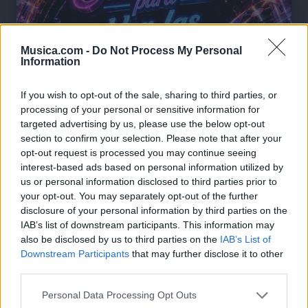
Musica.com -
Do Not Process My Personal
Information
If you wish to opt-out of the sale, sharing to third parties, or
processing of your personal or sensitive information for
targeted advertising by us, please use the below opt-out
section to confirm your selection. Please note that after your
opt-out request is processed you may continue seeing
interest-based ads based on personal information utilized by
us or personal information disclosed to third parties prior to
🪐🚀 Canciones para Ver las Estrellas:
your opt-out. You may separately opt-out of the further
Psicodelia y Space Rock 🎸✨
disclosure of your personal information by third parties on the
🌌🚀 Viaje intergaláctico: la mejor selección de
IAB’s list of downstream participants. This information may
psicodelia, space rock y atmósferas cósmicas para
tus noches de astronomía. 🪐🎸 Desconecta, mira
also be disclosed by us to third parties on the
IAB’s List of
al firmamento y siente la gravedad cero. 💾 ¡Guarda
Downstream Participants
that may further disclose it to other
esta colección para tu próxima noche estrellada!
Añadir un comentario ...
third parties.
✨⭐
Personal Data Processing Opt Outs