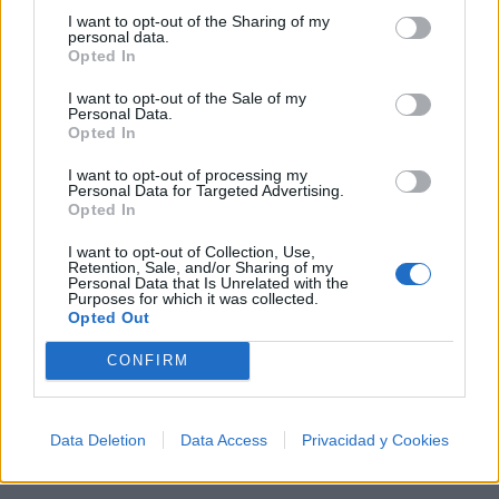
Letras
Top Artistas
Playlists
I want to opt-out of the Sharing of my
personal data.
A
B
C
D
E
F
G
H
I
J
K
L
Opted In
M
N
O
P
Q
R
S
T
U
V
W
X
I want to opt-out of the Sale of my
Personal Data.
Y
Z
#
Opted In
I want to opt-out of processing my
Personal Data for Targeted Advertising.
Opted In
I want to opt-out of Collection, Use,
Retention, Sale, and/or Sharing of my
Personal Data that Is Unrelated with the
Purposes for which it was collected.
Opted Out
CONFIRM
Data Deletion
Data Access
Privacidad y Cookies