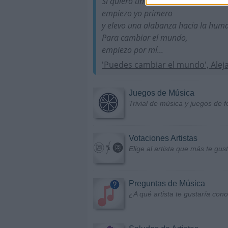
Si quiero un cielo nuevo,
empiezo yo primero
y elevo una alabanza hacia la hum
Para cambiar el mundo,
empiezo por mí...
'Puedes cambiar el mundo', Alej
Juegos de Música
Trivial de música y juegos de f
Votaciones Artistas
Elige al artista que más te gu
Preguntas de Música
¿A qué artista te gustaría con