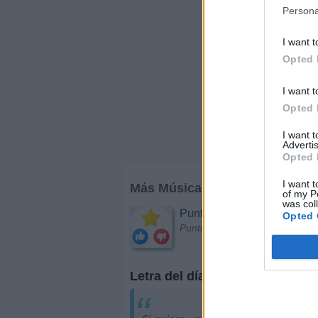
Persona
I want t
Opted 
I want t
Opted 
I want 
Advertis
Opted 
I want t
Más Música
of my P
was col
Puntuar Artistas
Opted 
Puntúa a diferentes cantantes 
Letra del día