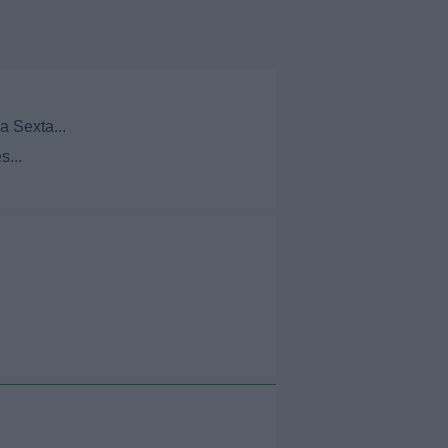
a Sexta...
s...