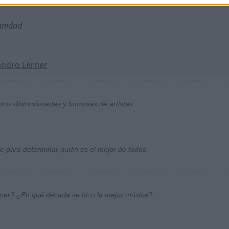
anidad
andro Lerner
otos distorsionadas y borrosas de artistas
ste para determinar quién es el mejor de todos
ocer? ¿En qué década se hizo la mejor música?...