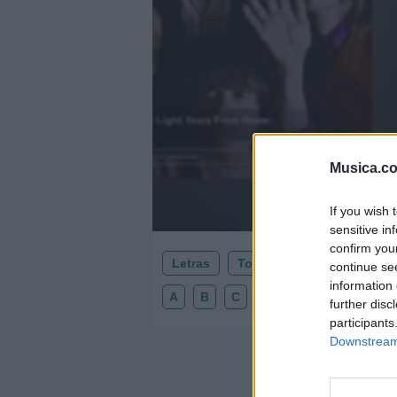
)
2000 Light Years From Home
.
Añadir un comentario ...
Musica.c
If you wish 
sensitive in
confirm you
Letras
Top Artistas
Playlists
continue se
information 
A
B
C
D
E
F
G
H
further disc
participants
Downstream 