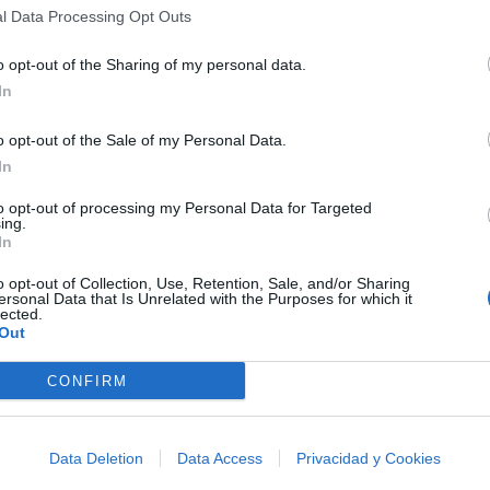
l Data Processing Opt Outs
o opt-out of the Sharing of my personal data.
In
o opt-out of the Sale of my Personal Data.
In
to opt-out of processing my Personal Data for Targeted
ing.
In
o opt-out of Collection, Use, Retention, Sale, and/or Sharing
ersonal Data that Is Unrelated with the Purposes for which it
lected.
Out
y grupos para establecer sus índices de popularidad
CONFIRM
Data Deletion
Data Access
Privacidad y Cookies