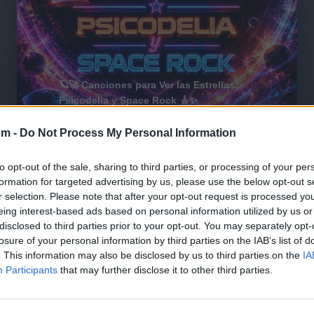
🪐🚀 Canciones para Ver las Estrellas:
Psicodelia y Space Rock 🎸✨
🌌🚀 Viaje intergaláctico: la mejor selección de
psicodelia, space rock y atmósferas cósmicas para
om -
Do Not Process My Personal Information
tus noches de astronomía. 🪐🎸 Desconecta, mira
al firmamento y siente la gravedad cero. 💾 ¡Guarda
esta colección para tu próxima noche estrellada!
Añadir un comentario ...
to opt-out of the sale, sharing to third parties, or processing of your per
✨⭐
formation for targeted advertising by us, please use the below opt-out s
r selection. Please note that after your opt-out request is processed y
eing interest-based ads based on personal information utilized by us or
disclosed to third parties prior to your opt-out. You may separately opt-
I
J
K
L
M
N
O
P
Q
R
S
T
losure of your personal information by third parties on the IAB’s list of
. This information may also be disclosed by us to third parties on the
IA
Participants
that may further disclose it to other third parties.