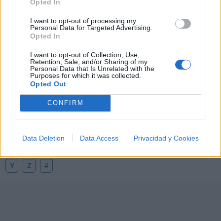
Opted In
I want to opt-out of processing my
🪐🚀 Canciones para Ver las Estrellas:
Personal Data for Targeted Advertising.
Psicodelia y Space Rock 🎸✨
Opted In
🌌🚀 Viaje intergaláctico: la mejor selección de
psicodelia, space rock y atmósferas cósmicas para
I want to opt-out of Collection, Use,
tus noches de astronomía. 🪐🎸 Desconecta, mira
Retention, Sale, and/or Sharing of my
al firmamento y siente la gravedad cero. 💾 ¡Guarda
Personal Data that Is Unrelated with the
esta colección para tu próxima noche estrellada!
Purposes for which it was collected.
Añadir un comentario ...
✨⭐
Opted Out
CONFIRM
Letras
Top Artistas
Playlists
A
B
C
D
E
F
G
H
I
J
K
L
Data Deletion
Data Access
Privacidad y Cookies
M
N
O
P
Q
R
S
T
U
V
W
X
Y
Z
#