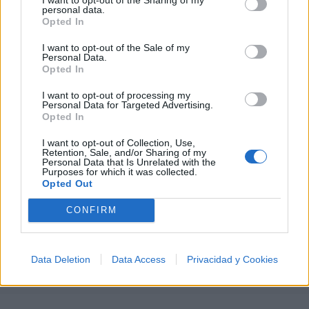
A
B
C
D
E
F
G
H
I
J
K
L
personal data.
Opted In
M
N
O
P
Q
R
S
T
U
V
W
X
I want to opt-out of the Sale of my
Y
Z
#
Personal Data.
Opted In
I want to opt-out of processing my
Personal Data for Targeted Advertising.
Opted In
I want to opt-out of Collection, Use,
Retention, Sale, and/or Sharing of my
Personal Data that Is Unrelated with the
Purposes for which it was collected.
Opted Out
CONFIRM
Data Deletion
Data Access
Privacidad y Cookies