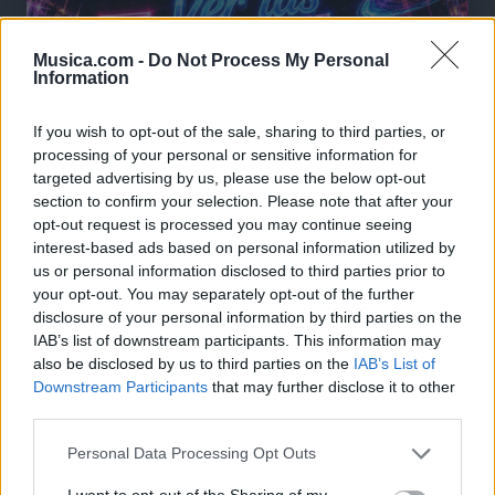
Musica.com -
Do Not Process My Personal
Information
If you wish to opt-out of the sale, sharing to third parties, or
processing of your personal or sensitive information for
targeted advertising by us, please use the below opt-out
section to confirm your selection. Please note that after your
opt-out request is processed you may continue seeing
interest-based ads based on personal information utilized by
🪐🚀 Canciones para Ver las Estrellas:
us or personal information disclosed to third parties prior to
Psicodelia y Space Rock 🎸✨
your opt-out. You may separately opt-out of the further
🌌🚀 Viaje intergaláctico: la mejor selección de
disclosure of your personal information by third parties on the
psicodelia, space rock y atmósferas cósmicas para
tus noches de astronomía. 🪐🎸 Desconecta, mira
IAB’s list of downstream participants. This information may
al firmamento y siente la gravedad cero. 💾 ¡Guarda
also be disclosed by us to third parties on the
IAB’s List of
esta colección para tu próxima noche estrellada!
Downstream Participants
that may further disclose it to other
Añadir un comentario ...
✨⭐
third parties.
Personal Data Processing Opt Outs
Letras
Top Artistas
Playlists
I want to opt-out of the Sharing of my