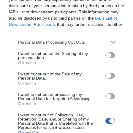
disclosure of your personal information by third parties on the
IAB’s list of downstream participants. This information may
also be disclosed by us to third parties on the
IAB’s List of
Downstream Participants
that may further disclose it to other
third parties.
Personal Data Processing Opt Outs
🪐🚀 Canciones para Ver las Estrellas:
Psicodelia y Space Rock 🎸✨
I want to opt-out of the Sharing of my
🌌🚀 Viaje intergaláctico: la mejor selección de
personal data.
psicodelia, space rock y atmósferas cósmicas para
Opted In
tus noches de astronomía. 🪐🎸 Desconecta, mira
al firmamento y siente la gravedad cero. 💾 ¡Guarda
I want to opt-out of the Sale of my
esta colección para tu próxima noche estrellada!
Añadir un comentario ...
Personal Data.
✨⭐
Opted In
I want to opt-out of processing my
Letras
Top Artistas
Playlists
Personal Data for Targeted Advertising.
Opted In
A
B
C
D
E
F
G
H
I
J
K
L
I want to opt-out of Collection, Use,
Retention, Sale, and/or Sharing of my
M
N
O
P
Q
R
S
T
U
V
W
X
Personal Data that Is Unrelated with the
Purposes for which it was collected.
Y
Z
#
Opted Out