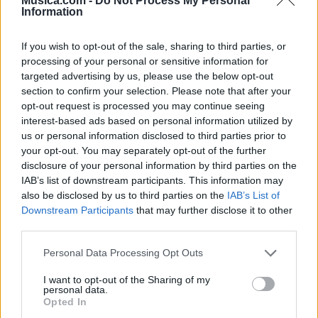
Musica.com -
Do Not Process My Personal
Information
If you wish to opt-out of the sale, sharing to third parties, or
processing of your personal or sensitive information for
targeted advertising by us, please use the below opt-out
section to confirm your selection. Please note that after your
opt-out request is processed you may continue seeing
interest-based ads based on personal information utilized by
🪐🚀 Canciones para Ver las Estrellas:
us or personal information disclosed to third parties prior to
Psicodelia y Space Rock 🎸✨
your opt-out. You may separately opt-out of the further
🌌🚀 Viaje intergaláctico: la mejor selección de
psicodelia, space rock y atmósferas cósmicas para
disclosure of your personal information by third parties on the
tus noches de astronomía. 🪐🎸 Desconecta, mira
IAB’s list of downstream participants. This information may
al firmamento y siente la gravedad cero. 💾 ¡Guarda
also be disclosed by us to third parties on the
IAB’s List of
esta colección para tu próxima noche estrellada!
Añadir un comentario ...
✨⭐
Downstream Participants
that may further disclose it to other
third parties.
Letras
Top Artistas
Playlists
Personal Data Processing Opt Outs
A
B
C
D
E
F
G
H
I
J
K
L
I want to opt-out of the Sharing of my
personal data.
Opted In
M
N
O
P
Q
R
S
T
U
V
W
X