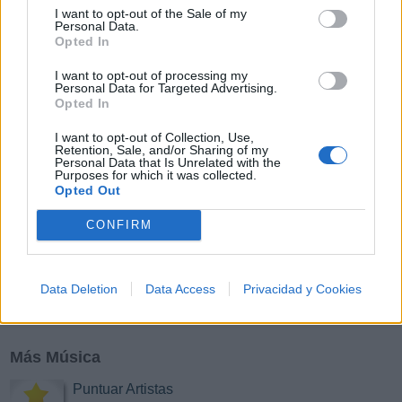
I want to opt-out of the Sale of my
Y
Z
#
Personal Data.
Opted In
I want to opt-out of processing my
Personal Data for Targeted Advertising.
Opted In
I want to opt-out of Collection, Use,
Retention, Sale, and/or Sharing of my
Personal Data that Is Unrelated with the
Purposes for which it was collected.
Opted Out
CONFIRM
Data Deletion
Data Access
Privacidad y Cookies
Más Música
Puntuar Artistas