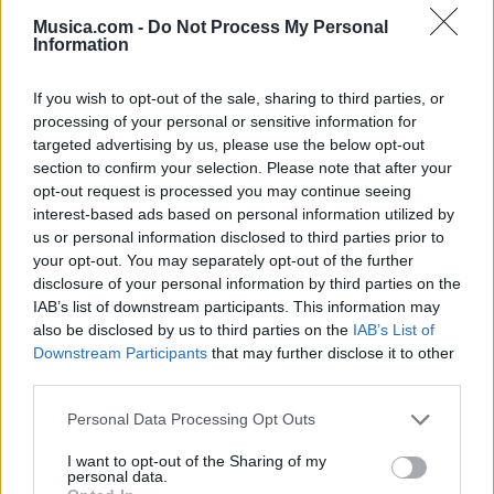
Musica.com -
Do Not Process My Personal
Information
If you wish to opt-out of the sale, sharing to third parties, or
processing of your personal or sensitive information for
targeted advertising by us, please use the below opt-out
section to confirm your selection. Please note that after your
opt-out request is processed you may continue seeing
🪐🚀 Canciones para Ver las Estrellas:
interest-based ads based on personal information utilized by
Psicodelia y Space Rock 🎸✨
us or personal information disclosed to third parties prior to
🌌🚀 Viaje intergaláctico: la mejor selección de
psicodelia, space rock y atmósferas cósmicas para
your opt-out. You may separately opt-out of the further
tus noches de astronomía. 🪐🎸 Desconecta, mira
disclosure of your personal information by third parties on the
al firmamento y siente la gravedad cero. 💾 ¡Guarda
IAB’s list of downstream participants. This information may
esta colección para tu próxima noche estrellada!
Añadir un comentario ...
✨⭐
also be disclosed by us to third parties on the
IAB’s List of
Downstream Participants
that may further disclose it to other
third parties.
Letras
Top Artistas
Playlists
Personal Data Processing Opt Outs
A
B
C
D
E
F
G
H
I
J
K
L
I want to opt-out of the Sharing of my
M
N
O
P
Q
R
S
T
U
V
W
X
personal data.