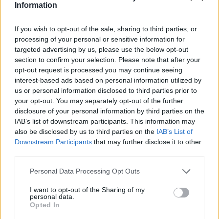
Information
If you wish to opt-out of the sale, sharing to third parties, or
processing of your personal or sensitive information for
targeted advertising by us, please use the below opt-out
🪐🚀 Canciones para Ver las Estrellas:
section to confirm your selection. Please note that after your
Psicodelia y Space Rock 🎸✨
opt-out request is processed you may continue seeing
🌌🚀 Viaje intergaláctico: la mejor selección de
interest-based ads based on personal information utilized by
psicodelia, space rock y atmósferas cósmicas para
us or personal information disclosed to third parties prior to
tus noches de astronomía. 🪐🎸 Desconecta, mira
al firmamento y siente la gravedad cero. 💾 ¡Guarda
your opt-out. You may separately opt-out of the further
esta colección para tu próxima noche estrellada!
disclosure of your personal information by third parties on the
Añadir un comentario ...
✨⭐
IAB’s list of downstream participants. This information may
also be disclosed by us to third parties on the
IAB’s List of
Downstream Participants
that may further disclose it to other
Letras
Top Artistas
Playlists
third parties.
A
B
C
D
E
F
G
H
I
J
K
L
Personal Data Processing Opt Outs
M
N
O
P
Q
R
S
T
U
V
W
X
I want to opt-out of the Sharing of my
personal data.
Y
Z
#
Opted In