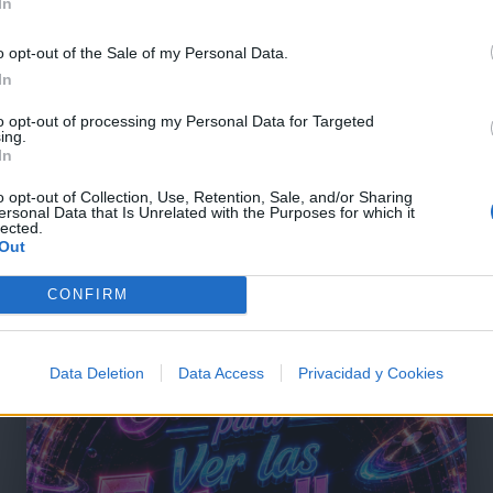
In
o opt-out of the Sale of my Personal Data.
In
to opt-out of processing my Personal Data for Targeted
ing.
In
o opt-out of Collection, Use, Retention, Sale, and/or Sharing
ersonal Data that Is Unrelated with the Purposes for which it
lected.
Out
@musicapuntocom
Ver perfil
Ver perfil
CONFIRM
Data Deletion
Data Access
Privacidad y Cookies