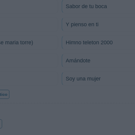
Sabor de tu boca
Y pienso en ti
 mari­a torre)
Himno teleton 2000
Amándote
Soy una mujer
tico
o