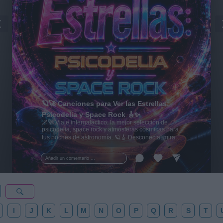
🪐🚀 Canciones para Ver las Estrellas:
Psicodelia y Space Rock 🎸✨
🌌🚀 Viaje intergaláctico: la mejor selección de
psicodelia, space rock y atmósferas cósmicas para
tus noches de astronomía. 🪐🎸 Desconecta, mira
al firmamento y siente la gravedad cero. 💾 ¡Guarda
esta colección para tu próxima noche estrellada!
Añadir un comentario ...
✨⭐
I
J
K
L
M
N
O
P
Q
R
S
T