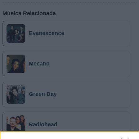
Música Relacionada
Evanescence
Mecano
Green Day
Radiohead