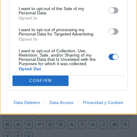
I want to opt-out of the Sale of my
Personal Data.
Opted In
I want to opt-out of processing my
Personal Data for Targeted Advertising.
Opted In
🪐🚀 Canciones para Ver las Estrellas:
I want to opt-out of Collection, Use,
Psicodelia y Space Rock 🎸✨
Retention, Sale, and/or Sharing of my
Personal Data that Is Unrelated with the
🌌🚀 Viaje intergaláctico: la mejor selección de
Purposes for which it was collected.
psicodelia, space rock y atmósferas cósmicas para
tus noches de astronomía. 🪐🎸 Desconecta, mira
Opted Out
al firmamento y siente la gravedad cero. 💾 ¡Guarda
esta colección para tu próxima noche estrellada!
CONFIRM
Añadir un comentario ...
✨⭐
Letras
Top Artistas
Playlists
Data Deletion
Data Access
Privacidad y Cookies
A
B
C
D
E
F
G
H
I
J
K
L
M
N
O
P
Q
R
S
T
U
V
W
X
Y
Z
#