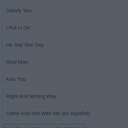
Satisfy You
I Put U On
He Say She Say
Real Man
Kiss You
Right And Wrong Way
Come And Get With Me (en español)