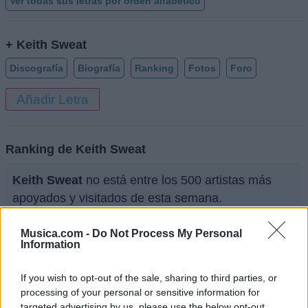
Ver todas sus letras por orden alfabético
+ Keith Sweat
Discografía
Biografía
Ranking
Fotos
Foro
Añadir Letra
Ranking de Keith Sweat
Keith Sweat
no está entre los 500 artistas más
apoyados y visitados de esta semana.
¿Apoyar a Keith Sweat?
Musica.com -
Do Not Process My Personal
Information
5
0
If you wish to opt-out of the sale, sharing to third parties, or
processing of your personal or sensitive information for
Ranking de Keith Sweat
TOP Música
targeted advertising by us, please use the below opt-out