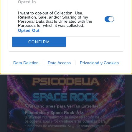
Opted In
I want to opt-out of Collection, Use,
Retention, Sale, and/or Sharing of my
Personal Data that Is Unrelated with the
Purposes for which it was collected.
Opted Out
CONFIRM
Data Deletion
Data Access
Privacidad y Cookies
🪐🚀 Canciones para Ver las Estrellas:
Psicodelia y Space Rock 🎸✨
🌌🚀 Viaje intergaláctico: la mejor selección de
psicodelia, space rock y atmósferas cósmicas para
tus noches de astronomía. 🪐🎸 Desconecta, mira
al firmamento y siente la gravedad cero. 💾 ¡Guarda