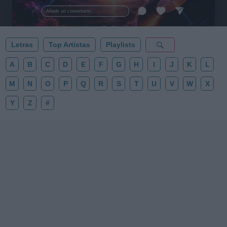
esta colección para tu próxima noche estrellada!
Añadir un comentario ...
✨⭐
Letras
Top Artistas
Playlists
A
B
C
D
E
F
G
H
I
J
K
L
M
N
O
P
Q
R
S
T
U
V
W
X
Y
Z
#